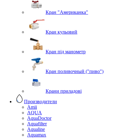
Кран "Американка"
Кран кульовий
Кран під манометр
Кран поливочный ("пиво")
Крани приладові
Производители
Amii
AQUA
AquaDoctor
Aquafilter
Aqualine
Aquamax