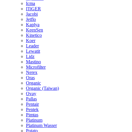
Icma
ITiGER
Jacobi
Jetflo
Kaplya
KeenSen
Kinetico
Koer
Leader
Lewatit
Lidz
Mastino
Microfilter
Nerex
Oras
Organic
Organic (Taiwan)
Ovay
Pallas
Pentair
Pentek
Pimtas
Platinum
Platinum Wasser
Potato