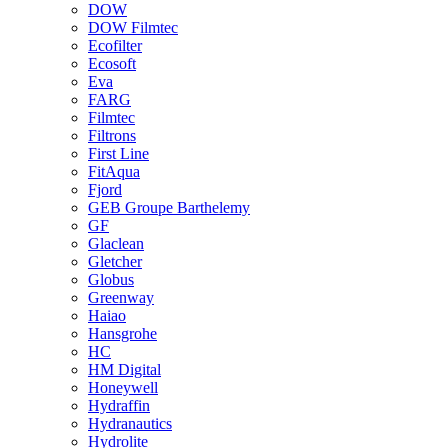
DOW
DOW Filmtec
Ecofilter
Ecosoft
Eva
FARG
Filmtec
Filtrons
First Line
FitAqua
Fjord
GEB Groupe Barthelemy
GF
Glaclean
Gletcher
Globus
Greenway
Haiao
Hansgrohe
HC
HM Digital
Honeywell
Hydraffin
Hydranautics
Hydrolite