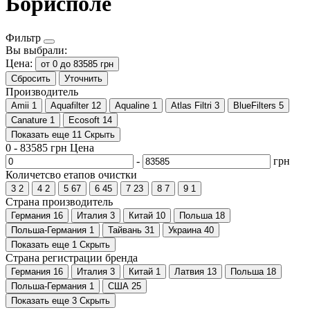
Борисполе
Фильтр
Вы выбрали:
Цена:
от 0 до 83585 грн
Сбросить
Уточнить
Производитель
Amii
1
Aquafilter
12
Aqualine
1
Atlas Filtri
3
BlueFilters
5
Canature
1
Ecosoft
14
Показать еще 11
Скрыть
0
-
83585
грн
Цена
-
грн
Количетсво етапов очистки
3
2
4
2
5
67
6
45
7
23
8
7
9
1
Страна производитель
Германия
16
Италия
3
Китай
10
Польша
18
Польша-Германия
1
Тайвань
31
Украина
40
Показать еще 1
Скрыть
Страна регистрации бренда
Германия
16
Италия
3
Китай
1
Латвия
13
Польша
18
Польша-Германия
1
США
25
Показать еще 3
Скрыть