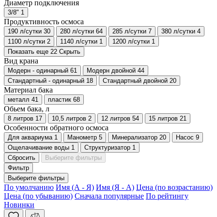
Диаметр подключения
3/8"
1
Продуктивность осмоса
190 л/сутки
30
280 л/сутки
64
285 л/сутки
7
380 л/сутки
4
1100 л/сутки
2
1140 л/сутки
1
1200 л/сутки
1
Показать еще 22
Скрыть
Вид крана
Модерн - одинарный
61
Модерн двойной
44
Стандартный - одинарный
18
Стандартный двойной
20
Материал бака
металл
41
пластик
68
Обьем бака, л
8 литров
17
10,5 литров
2
12 литров
54
15 литров
21
Особенности обратного осмоса
Для аквариума
1
Манометр
5
Минерализатор
20
Насос
9
Ощелачивание воды
1
Структуризатор
1
Сбросить
Выберите фильтры
Фильтр
Выберите фильтры
По умолчанию
Имя (А - Я)
Имя (Я - А)
Цена (по возрастанию)
Цена (по убыванию)
Сначала популярные
По рейтингу
Новинки