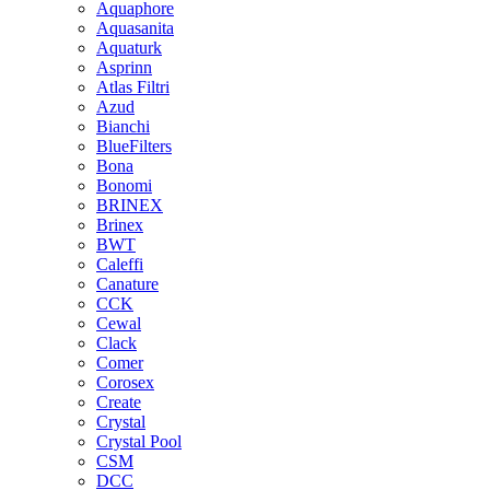
Aquaphore
Aquasanita
Aquaturk
Asprinn
Atlas Filtri
Azud
Bianchi
BlueFilters
Bona
Bonomi
BRINEX
Brinex
BWT
Caleffi
Canature
CCK
Cewal
Clack
Comer
Corosex
Create
Crystal
Crystal Pool
CSM
DCC