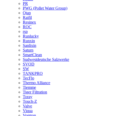
PR
PWG (Pollet Water Group)
Qtap
Raifil
Resinex
ROC
rsp
Runlucky
Runxin
Sanlixin
Saturn
SmartClean
Sudwestdeutsche Salzwerke
SVOD
SW
TANKPRO
TecFlo
Thermo Alliance
Tiemme
Tiger Filtration
Toray
Touch-Z
Valve
Viqua
Vontron