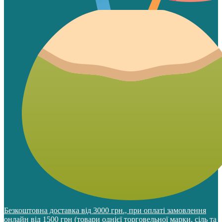
Безкоштовна доставка від 3000 грн., при оплаті замовлення
онлайн від 1500 грн (товари однієї торговельної марки, сіль та