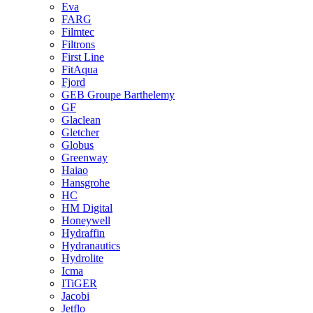
Eva
FARG
Filmtec
Filtrons
First Line
FitAqua
Fjord
GEB Groupe Barthelemy
GF
Glaclean
Gletcher
Globus
Greenway
Haiao
Hansgrohe
HC
HM Digital
Honeywell
Hydraffin
Hydranautics
Hydrolite
Icma
ITiGER
Jacobi
Jetflo