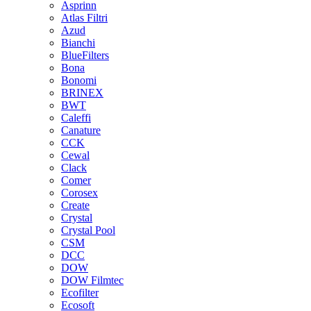
Asprinn
Atlas Filtri
Azud
Bianchi
BlueFilters
Bona
Bonomi
BRINEX
BWT
Caleffi
Canature
CCK
Cewal
Clack
Comer
Corosex
Create
Crystal
Crystal Pool
CSM
DCC
DOW
DOW Filmtec
Ecofilter
Ecosoft