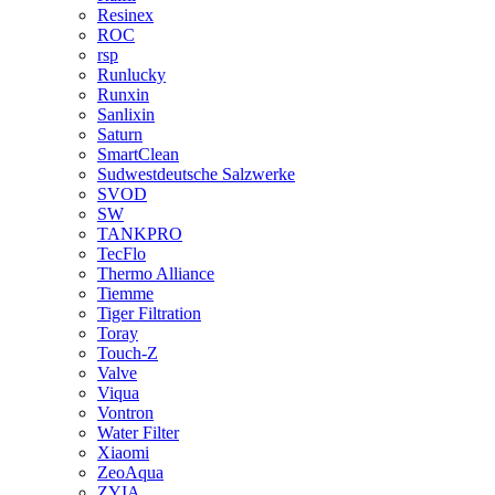
Resinex
ROC
rsp
Runlucky
Runxin
Sanlixin
Saturn
SmartClean
Sudwestdeutsche Salzwerke
SVOD
SW
TANKPRO
TecFlo
Thermo Alliance
Tiemme
Tiger Filtration
Toray
Touch-Z
Valve
Viqua
Vontron
Water Filter
Xiaomi
ZeoAqua
ZYIA