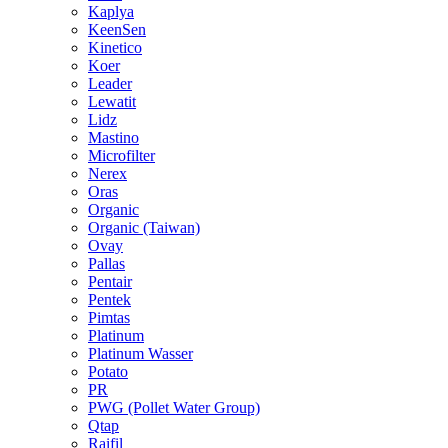
Kaplya
KeenSen
Kinetico
Koer
Leader
Lewatit
Lidz
Mastino
Microfilter
Nerex
Oras
Organic
Organic (Taiwan)
Ovay
Pallas
Pentair
Pentek
Pimtas
Platinum
Platinum Wasser
Potato
PR
PWG (Pollet Water Group)
Qtap
Raifil