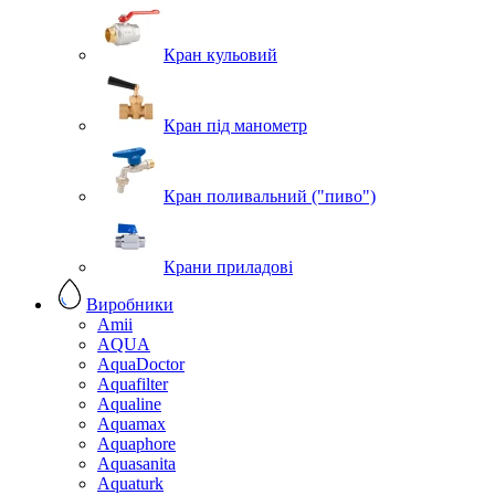
Кран кульовий
Кран під манометр
Кран поливальний ("пиво")
Крани приладові
Виробники
Amii
AQUA
AquaDoctor
Aquafilter
Aqualine
Aquamax
Aquaphore
Aquasanita
Aquaturk