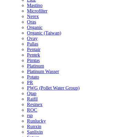
Mastino
Microfilter
Nerex
Oras
Organic
Organic (Taiwan)
Ovay
Pallas
Pentair
Pentek
Pimtas
Platinum
Platinum Wasser
Potato
PR
PWG (Pollet Water Group)
Qtap
Raifil
Resinex
ROC
rsp
Runlucky
Runxin
Sanlixin