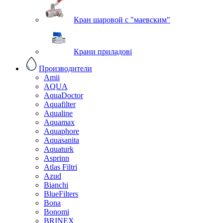
Кран шаровой с "маевским"
Крани приладові
Производители
Amii
AQUA
AquaDoctor
Aquafilter
Aqualine
Aquamax
Aquaphore
Aquasanita
Aquaturk
Asprinn
Atlas Filtri
Azud
Bianchi
BlueFilters
Bona
Bonomi
BRINEX