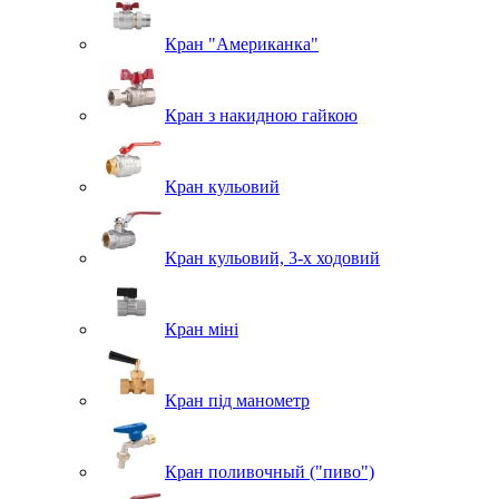
Кран "Американка"
Кран з накидною гайкою
Кран кульовий
Кран кульовий, 3-х ходовий
Кран міні
Кран під манометр
Кран поливочный ("пиво")