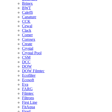
Brinex
BWT
Caleffi
Canature
CCK
Cewal
Clack
Comer
Corosex
Create
Crystal
Crystal Pool
CSM
DCC
DOW
DOW Filmtec
Ecofilter
Ecosoft
Eva
FARG
Filmtec
Filtrons
First Line
FitAqua
Fjord