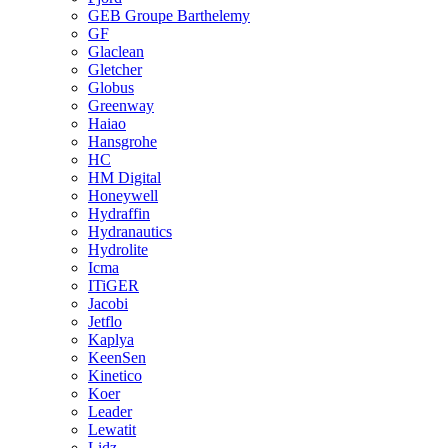
GEB Groupe Barthelemy
GF
Glaclean
Gletcher
Globus
Greenway
Haiao
Hansgrohe
HC
HM Digital
Honeywell
Hydraffin
Hydranautics
Hydrolite
Icma
ITiGER
Jacobi
Jetflo
Kaplya
KeenSen
Kinetico
Koer
Leader
Lewatit
Lidz