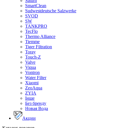
Saturn
SmartClean
Sudwestdeutsche Salzwerke
SVOD
SW
TANKPRO
TecFlo
Thermo Alliance
Tiemme
Tiger Filtration
Toray
Touch-Z
Valve
Viqua
Vontron
Water Filter
Xiaomi
ZeoAqua
ZYIA
Інше
Без бренду
Новая Вода
Акции
Каталог товаров