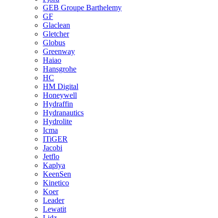
GEB Groupe Barthelemy
GF
Glaclean
Gletcher
Globus
Greenway
Haiao
Hansgrohe
HC
HM Digital
Honeywell
Hydraffin
Hydranautics
Hydrolite
Icma
ITiGER
Jacobi
Jetflo
Kaplya
KeenSen
Kinetico
Koer
Leader
Lewatit
Lidz