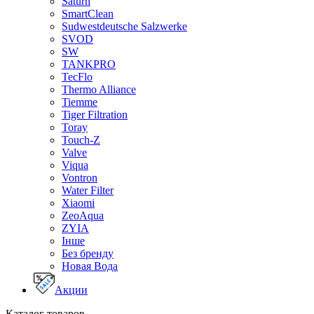
Saturn
SmartClean
Sudwestdeutsche Salzwerke
SVOD
SW
TANKPRO
TecFlo
Thermo Alliance
Tiemme
Tiger Filtration
Toray
Touch-Z
Valve
Viqua
Vontron
Water Filter
Xiaomi
ZeoAqua
ZYIA
Інше
Без бренду
Новая Вода
Акции
Каталог товаров