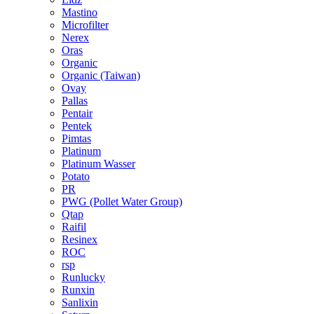
Mastino
Microfilter
Nerex
Oras
Organic
Organic (Taiwan)
Ovay
Pallas
Pentair
Pentek
Pimtas
Platinum
Platinum Wasser
Potato
PR
PWG (Pollet Water Group)
Qtap
Raifil
Resinex
ROC
rsp
Runlucky
Runxin
Sanlixin