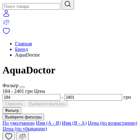
Главная
Бренд
AquaDoctor
AquaDoctor
Фильтр
184
-
2401
грн
Цена
-
грн
Сбросить
Выберите фильтры
Фильтр
Выберите фильтры
По умолчанию
Имя (А - Я)
Имя (Я - А)
Цена (по возрастанию)
Цена (по убыванию)