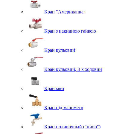
Кран "Американка"
Кран з накидною гайкою
Кран кульовий
Кран кульовий, 3-х ходовий
Кран міні
Кран під манометр
Кран поливочный ("пиво")