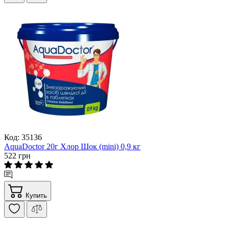
Код: 35136
AquaDoctor 20г Хлор Шок (mini) 0,9 кг
522 грн
Купить