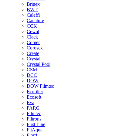
Brinex
BWT
Caleffi
Canature
CCK
Cewal
Clack
Comer
Corosex
Create
Crystal
Crystal Pool
CSM
DCC
DOW
DOW Filmtec
Ecofilter
Ecosoft
Eva
FARG
Filmtec
Filtrons
First Line
FitAqua
Fjord