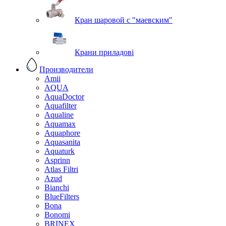
Кран шаровой с "маевским"
Крани приладові
Производители
Amii
AQUA
AquaDoctor
Aquafilter
Aqualine
Aquamax
Aquaphore
Aquasanita
Aquaturk
Asprinn
Atlas Filtri
Azud
Bianchi
BlueFilters
Bona
Bonomi
BRINEX