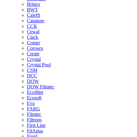
Brinex
BWT
Caleffi
Canature
CCK
Cewal
Clack
Comer
Corosex
Create
Crystal
Crystal Pool
CSM
DCC
DOW
DOW Filmtec
Ecofilter
Ecosoft
Eva
FARG
Filmtec
Filtrons
First Line
FitAqua
Fjord