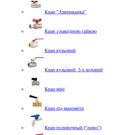
Кран "Американка"
Кран з накидною гайкою
Кран кульовий
Кран кульовий, 3-х ходовий
Кран міні
Кран під манометр
Кран поливочный ("пиво")