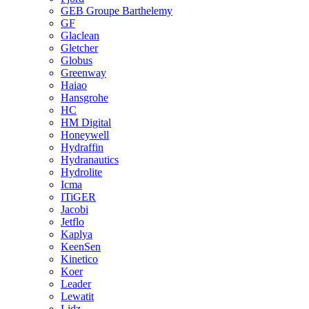
GEB Groupe Barthelemy
GF
Glaclean
Gletcher
Globus
Greenway
Haiao
Hansgrohe
HC
HM Digital
Honeywell
Hydraffin
Hydranautics
Hydrolite
Icma
ITiGER
Jacobi
Jetflo
Kaplya
KeenSen
Kinetico
Koer
Leader
Lewatit
Lidz