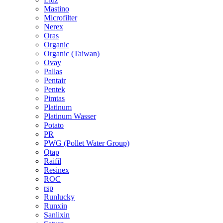
Mastino
Microfilter
Nerex
Oras
Organic
Organic (Taiwan)
Ovay
Pallas
Pentair
Pentek
Pimtas
Platinum
Platinum Wasser
Potato
PR
PWG (Pollet Water Group)
Qtap
Raifil
Resinex
ROC
rsp
Runlucky
Runxin
Sanlixin