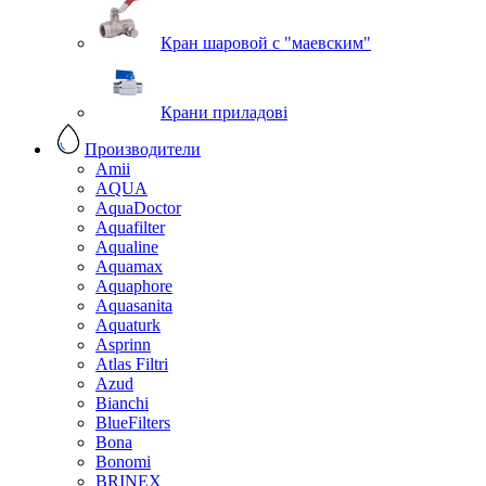
Кран шаровой с "маевским"
Крани приладові
Производители
Amii
AQUA
AquaDoctor
Aquafilter
Aqualine
Aquamax
Aquaphore
Aquasanita
Aquaturk
Asprinn
Atlas Filtri
Azud
Bianchi
BlueFilters
Bona
Bonomi
BRINEX