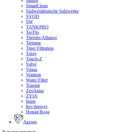
Saturn
SmartClean
Sudwestdeutsche Salzwerke
SVOD
SW
TANKPRO
TecFlo
Thermo Alliance
Tiemme
Tiger Filtration
Toray
Touch-Z
Valve
Viqua
Vontron
Water Filter
Xiaomi
ZeoAqua
ZYIA
Інше
Без бренду
Новая Вода
Акции
Каталог товаров