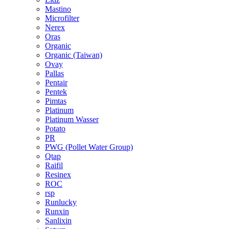
Mastino
Microfilter
Nerex
Oras
Organic
Organic (Taiwan)
Ovay
Pallas
Pentair
Pentek
Pimtas
Platinum
Platinum Wasser
Potato
PR
PWG (Pollet Water Group)
Qtap
Raifil
Resinex
ROC
rsp
Runlucky
Runxin
Sanlixin