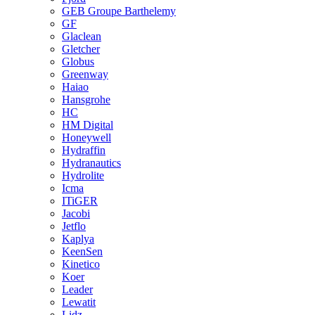
GEB Groupe Barthelemy
GF
Glaclean
Gletcher
Globus
Greenway
Haiao
Hansgrohe
HC
HM Digital
Honeywell
Hydraffin
Hydranautics
Hydrolite
Icma
ITiGER
Jacobi
Jetflo
Kaplya
KeenSen
Kinetico
Koer
Leader
Lewatit
Lidz