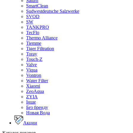
Saturn
SmartClean
Sudwestdeutsche Salzwerke
SVOD
SW
TANKPRO
TecFlo
Thermo Alliance
Tiemme
Tiger Filtration
Toray
Touch-Z
Valve
Viqua
Vontron
Water Filter
Xiaomi
ZeoAqua
ZYIA
Інше
Без бренду
Новая Вода
Акции
Каталог товаров