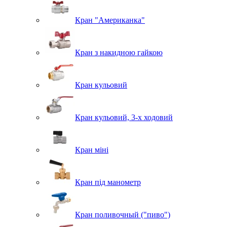
Кран "Американка"
Кран з накидною гайкою
Кран кульовий
Кран кульовий, 3-х ходовий
Кран міні
Кран під манометр
Кран поливочный ("пиво")