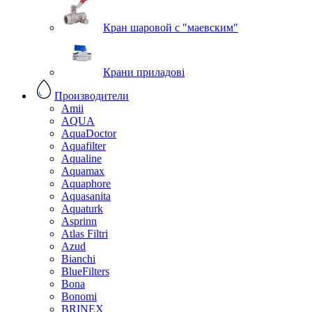
Кран шаровой с "маевским"
Крани приладові
Производители
Amii
AQUA
AquaDoctor
Aquafilter
Aqualine
Aquamax
Aquaphore
Aquasanita
Aquaturk
Asprinn
Atlas Filtri
Azud
Bianchi
BlueFilters
Bona
Bonomi
BRINEX