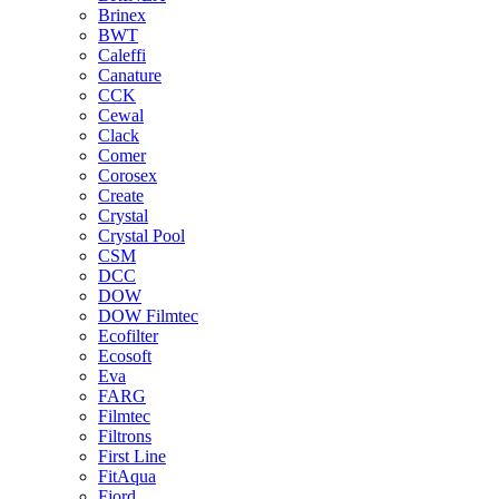
Brinex
BWT
Caleffi
Canature
CCK
Cewal
Clack
Comer
Corosex
Create
Crystal
Crystal Pool
CSM
DCC
DOW
DOW Filmtec
Ecofilter
Ecosoft
Eva
FARG
Filmtec
Filtrons
First Line
FitAqua
Fjord