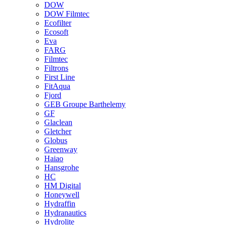
DOW
DOW Filmtec
Ecofilter
Ecosoft
Eva
FARG
Filmtec
Filtrons
First Line
FitAqua
Fjord
GEB Groupe Barthelemy
GF
Glaclean
Gletcher
Globus
Greenway
Haiao
Hansgrohe
HC
HM Digital
Honeywell
Hydraffin
Hydranautics
Hydrolite