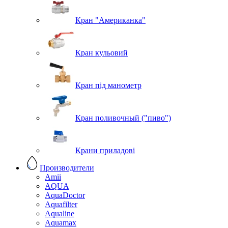
Кран "Американка"
Кран кульовий
Кран під манометр
Кран поливочный ("пиво")
Крани приладові
Производители
Amii
AQUA
AquaDoctor
Aquafilter
Aqualine
Aquamax