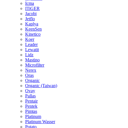
Icma
ITiGER
Jacobi
Jetflo
Kaplya
KeenSen
Kinetico
Koer
Leader
Lewatit
Lidz
Mastino
Microfilter
Nerex
Oras
Organic
Organic (Taiwan)
Ovay
Pallas
Pentair
Pentek
Pimtas
Platinum
Platinum Wasser
Potato