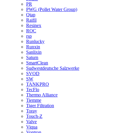
PR
PWG (Pollet Water Group)
Qtap
Raifil
Resinex
ROC
rsp
Runlucky
Runxin
Sanlixin
Saturn
SmartClean
Sudwestdeutsche Salzwerke
SVOD
SW
TANKPRO
TecFlo
Thermo Alliance
Tiemme
Tiger Filtration
Toray
Touch-Z
Valve
Viqua
Vontron