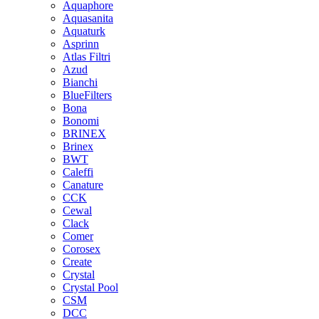
Aquaphore
Aquasanita
Aquaturk
Asprinn
Atlas Filtri
Azud
Bianchi
BlueFilters
Bona
Bonomi
BRINEX
Brinex
BWT
Caleffi
Canature
CCK
Cewal
Clack
Comer
Corosex
Create
Crystal
Crystal Pool
CSM
DCC