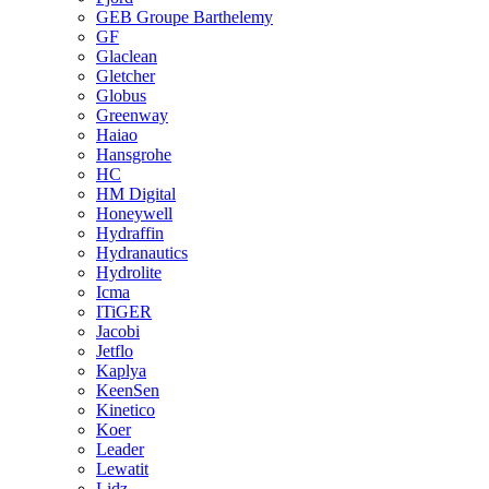
GEB Groupe Barthelemy
GF
Glaclean
Gletcher
Globus
Greenway
Haiao
Hansgrohe
HC
HM Digital
Honeywell
Hydraffin
Hydranautics
Hydrolite
Icma
ITiGER
Jacobi
Jetflo
Kaplya
KeenSen
Kinetico
Koer
Leader
Lewatit
Lidz