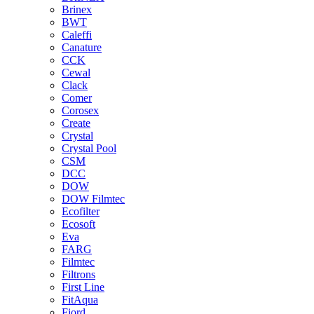
Brinex
BWT
Caleffi
Canature
CCK
Cewal
Clack
Comer
Corosex
Create
Crystal
Crystal Pool
CSM
DCC
DOW
DOW Filmtec
Ecofilter
Ecosoft
Eva
FARG
Filmtec
Filtrons
First Line
FitAqua
Fjord