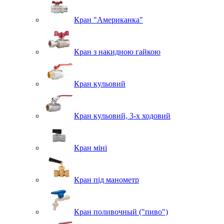
Кран "Американка"
Кран з накидною гайкою
Кран кульовий
Кран кульовий, 3-х ходовий
Кран міні
Кран під манометр
Кран поливочный ("пиво")