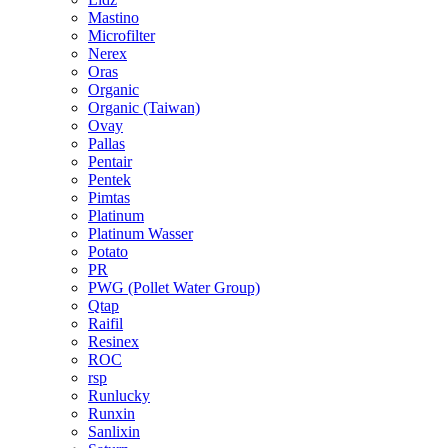
Mastino
Microfilter
Nerex
Oras
Organic
Organic (Taiwan)
Ovay
Pallas
Pentair
Pentek
Pimtas
Platinum
Platinum Wasser
Potato
PR
PWG (Pollet Water Group)
Qtap
Raifil
Resinex
ROC
rsp
Runlucky
Runxin
Sanlixin