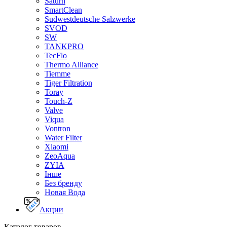
Saturn
SmartClean
Sudwestdeutsche Salzwerke
SVOD
SW
TANKPRO
TecFlo
Thermo Alliance
Tiemme
Tiger Filtration
Toray
Touch-Z
Valve
Viqua
Vontron
Water Filter
Xiaomi
ZeoAqua
ZYIA
Інше
Без бренду
Новая Вода
Акции
Каталог товаров