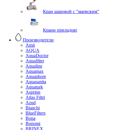
Кран шаровой с "маевским"
Крани приладові
Производители
Amii
AQUA
AquaDoctor
Aquafilter
Aqualine
Aquamax
Aquaphore
Aquasanita
Aquaturk
Asprinn
Atlas Filtri
Azud
Bianchi
BlueFilters
Bona
Bonomi
BRINEX