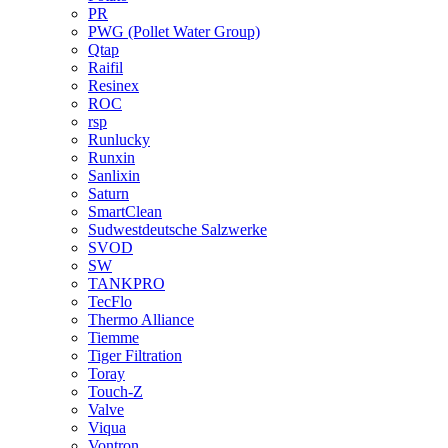
PR
PWG (Pollet Water Group)
Qtap
Raifil
Resinex
ROC
rsp
Runlucky
Runxin
Sanlixin
Saturn
SmartClean
Sudwestdeutsche Salzwerke
SVOD
SW
TANKPRO
TecFlo
Thermo Alliance
Tiemme
Tiger Filtration
Toray
Touch-Z
Valve
Viqua
Vontron