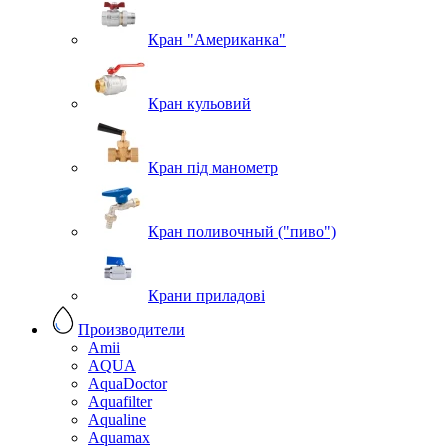
Кран "Американка"
Кран кульовий
Кран під манометр
Кран поливочный ("пиво")
Крани приладові
Производители
Amii
AQUA
AquaDoctor
Aquafilter
Aqualine
Aquamax