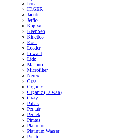
Icma
ITiGER
Jacobi
Jetflo
Kaplya
KeenSen
Kinetico
Koer
Leader
Lewatit
Lidz
Mastino
Microfilter
Nerex
Oras
Organic
Organic (Taiwan)
Ovay
Pallas
Pentair
Pentek
Pimtas
Platinum
Platinum Wasser
Potato