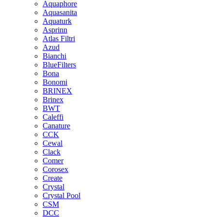
Aquaphore
Aquasanita
Aquaturk
Asprinn
Atlas Filtri
Azud
Bianchi
BlueFilters
Bona
Bonomi
BRINEX
Brinex
BWT
Caleffi
Canature
CCK
Cewal
Clack
Comer
Corosex
Create
Crystal
Crystal Pool
CSM
DCC