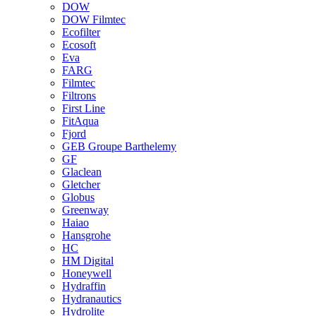
DOW
DOW Filmtec
Ecofilter
Ecosoft
Eva
FARG
Filmtec
Filtrons
First Line
FitAqua
Fjord
GEB Groupe Barthelemy
GF
Glaclean
Gletcher
Globus
Greenway
Haiao
Hansgrohe
HC
HM Digital
Honeywell
Hydraffin
Hydranautics
Hydrolite