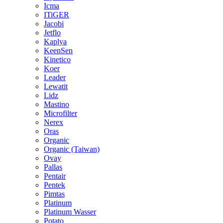
Icma
ITiGER
Jacobi
Jetflo
Kaplya
KeenSen
Kinetico
Koer
Leader
Lewatit
Lidz
Mastino
Microfilter
Nerex
Oras
Organic
Organic (Taiwan)
Ovay
Pallas
Pentair
Pentek
Pimtas
Platinum
Platinum Wasser
Potato