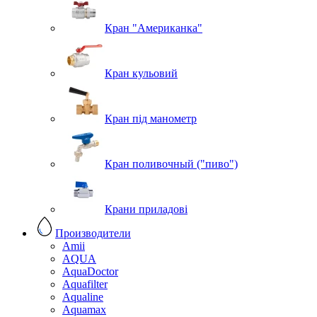
Кран "Американка"
Кран кульовий
Кран під манометр
Кран поливочный ("пиво")
Крани приладові
Производители
Amii
AQUA
AquaDoctor
Aquafilter
Aqualine
Aquamax