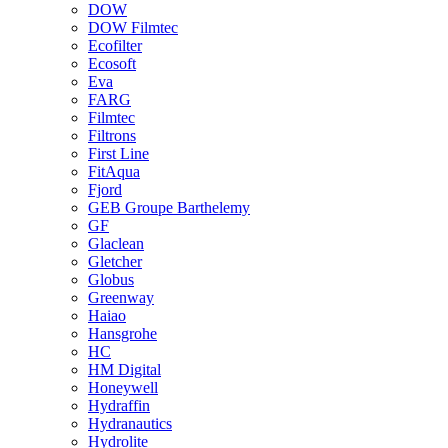
DOW
DOW Filmtec
Ecofilter
Ecosoft
Eva
FARG
Filmtec
Filtrons
First Line
FitAqua
Fjord
GEB Groupe Barthelemy
GF
Glaclean
Gletcher
Globus
Greenway
Haiao
Hansgrohe
HC
HM Digital
Honeywell
Hydraffin
Hydranautics
Hydrolite