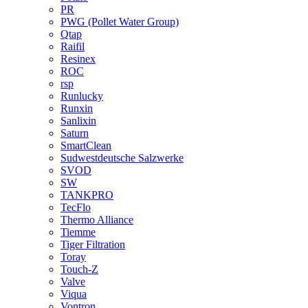
PR
PWG (Pollet Water Group)
Qtap
Raifil
Resinex
ROC
rsp
Runlucky
Runxin
Sanlixin
Saturn
SmartClean
Sudwestdeutsche Salzwerke
SVOD
SW
TANKPRO
TecFlo
Thermo Alliance
Tiemme
Tiger Filtration
Toray
Touch-Z
Valve
Viqua
Vontron