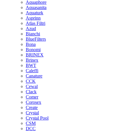
Aquaphore
Aquasanita
Aquaturk
Asprinn
Atlas Filtri
Azud
Bianchi
BlueFilters
Bona
Bonomi
BRINEX
Brinex
BWT
Caleffi
Canature
CCK
Cewal
Clack
Comer
Corosex
Create
Crystal
Crystal Pool
CSM
DCC