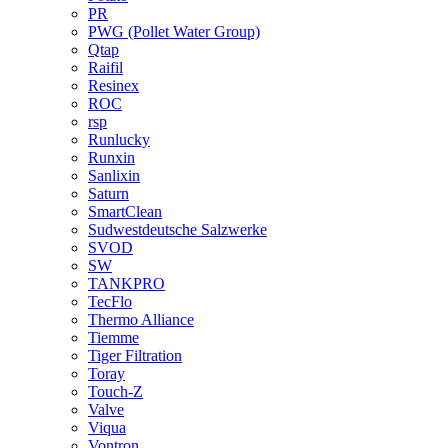
PR
PWG (Pollet Water Group)
Qtap
Raifil
Resinex
ROC
rsp
Runlucky
Runxin
Sanlixin
Saturn
SmartClean
Sudwestdeutsche Salzwerke
SVOD
SW
TANKPRO
TecFlo
Thermo Alliance
Tiemme
Tiger Filtration
Toray
Touch-Z
Valve
Viqua
Vontron