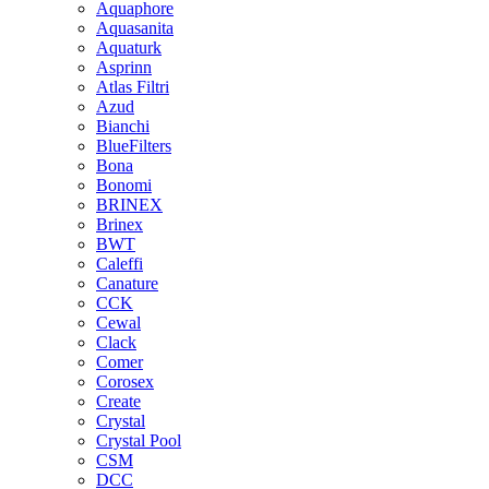
Aquaphore
Aquasanita
Aquaturk
Asprinn
Atlas Filtri
Azud
Bianchi
BlueFilters
Bona
Bonomi
BRINEX
Brinex
BWT
Caleffi
Canature
CCK
Cewal
Clack
Comer
Corosex
Create
Crystal
Crystal Pool
CSM
DCC