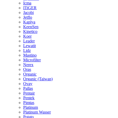
Icma
ITiGER
Jacobi
Jetflo
Kaplya
KeenSen
Kinetico
Koer
Leader
Lewatit
Lidz
Mastino
Microfilter
Nerex
Oras
Organic
Organic (Taiwan)
Ovay
Pallas
Pentair
Pentek
Pimtas
Platinum
Platinum Wasser
Potato