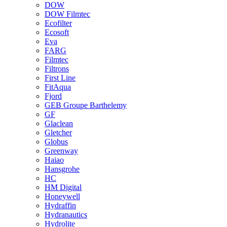
DOW
DOW Filmtec
Ecofilter
Ecosoft
Eva
FARG
Filmtec
Filtrons
First Line
FitAqua
Fjord
GEB Groupe Barthelemy
GF
Glaclean
Gletcher
Globus
Greenway
Haiao
Hansgrohe
HC
HM Digital
Honeywell
Hydraffin
Hydranautics
Hydrolite