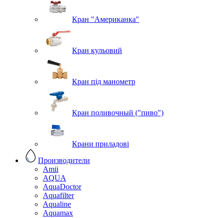
Кран "Американка"
Кран кульовий
Кран під манометр
Кран поливочный ("пиво")
Крани приладові
Производители
Amii
AQUA
AquaDoctor
Aquafilter
Aqualine
Aquamax