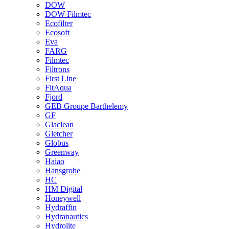
DOW
DOW Filmtec
Ecofilter
Ecosoft
Eva
FARG
Filmtec
Filtrons
First Line
FitAqua
Fjord
GEB Groupe Barthelemy
GF
Glaclean
Gletcher
Globus
Greenway
Haiao
Hansgrohe
HC
HM Digital
Honeywell
Hydraffin
Hydranautics
Hydrolite