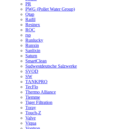
PR
PWG (Pollet Water Group)
Qtap
Raifil
Resinex
ROC
rsp
Runlucky
Runxin
Sanlixin
Saturn
SmartClean
Sudwestdeutsche Salzwerke
SVOD
SW
TANKPRO
TecFlo
Thermo Alliance
Tiemme
Tiger Filtration
Toray
Touch-Z
Valve
Viqua
Vontron