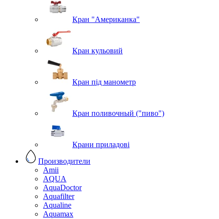
Кран "Американка"
Кран кульовий
Кран під манометр
Кран поливочный ("пиво")
Крани приладові
Производители
Amii
AQUA
AquaDoctor
Aquafilter
Aqualine
Aquamax