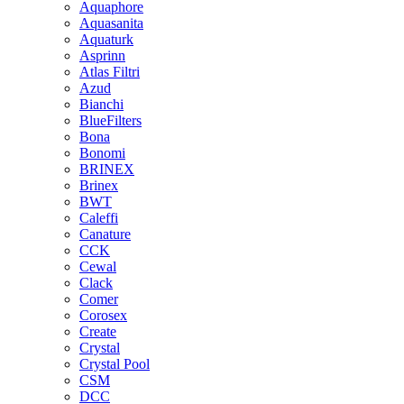
Aquaphore
Aquasanita
Aquaturk
Asprinn
Atlas Filtri
Azud
Bianchi
BlueFilters
Bona
Bonomi
BRINEX
Brinex
BWT
Caleffi
Canature
CCK
Cewal
Clack
Comer
Corosex
Create
Crystal
Crystal Pool
CSM
DCC