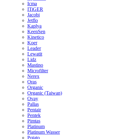
Icma
ITiGER
Jacobi
Jetflo
Kaplya
KeenSen
Kinetico
Koer
Leader
Lewatit
Lidz
Mastino
Microfilter
Nerex
Oras
Organic
Organic (Taiwan)
Ovay
Pallas
Pentair
Pentek
Pimtas
Platinum
Platinum Wasser
Potato