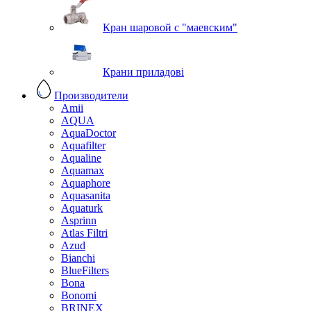
Кран шаровой с "маевским"
Крани приладові
Производители
Amii
AQUA
AquaDoctor
Aquafilter
Aqualine
Aquamax
Aquaphore
Aquasanita
Aquaturk
Asprinn
Atlas Filtri
Azud
Bianchi
BlueFilters
Bona
Bonomi
BRINEX