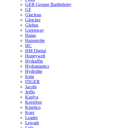
GEB Groupe Barthelemy
GF
Glaclean
Gletcher
Globus
Greenway
Haiao
Hansgrohe
HC
HM Digital
Honeywell
Hydraffin
Hydranautics
Hydrolite
Icma
ITiGER
Jacobi
Jetflo
Kaplya
KeenSen
Kinetico
Koer
Leader
Lewatit
Lidz