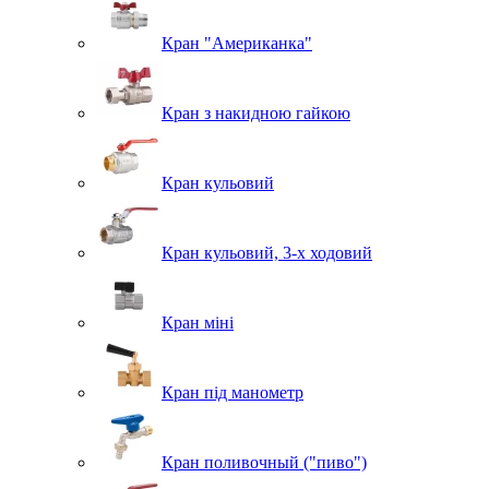
Кран "Американка"
Кран з накидною гайкою
Кран кульовий
Кран кульовий, 3-х ходовий
Кран міні
Кран під манометр
Кран поливочный ("пиво")