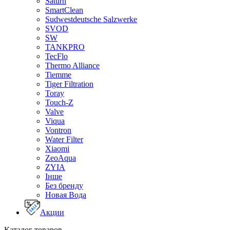
Saturn
SmartClean
Sudwestdeutsche Salzwerke
SVOD
SW
TANKPRO
TecFlo
Thermo Alliance
Tiemme
Tiger Filtration
Toray
Touch-Z
Valve
Viqua
Vontron
Water Filter
Xiaomi
ZeoAqua
ZYIA
Інше
Без бренду
Новая Вода
Акции
Каталог товаров