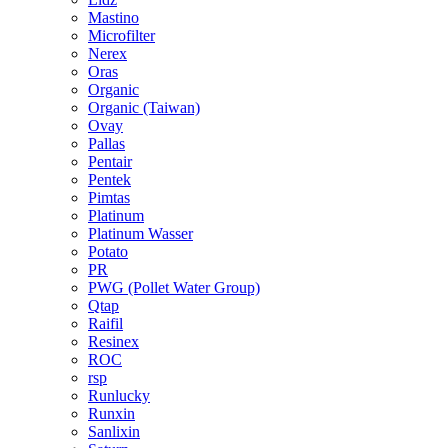
Mastino
Microfilter
Nerex
Oras
Organic
Organic (Taiwan)
Ovay
Pallas
Pentair
Pentek
Pimtas
Platinum
Platinum Wasser
Potato
PR
PWG (Pollet Water Group)
Qtap
Raifil
Resinex
ROC
rsp
Runlucky
Runxin
Sanlixin