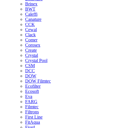
Brinex
BWT
Caleffi
Canature
CCK
Cewal
Clack
Comer
Corosex
Create
Crystal
Crystal Pool
CSM
DCC
DOW
DOW Filmtec
Ecofilter
Ecosoft
Eva
FARG
Filmtec
Filtrons
First Line
FitAqua
Fjord