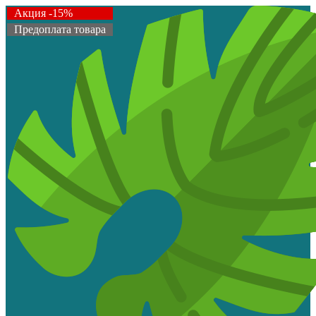
Акция -10%
Акция -15%
Предоплата товара