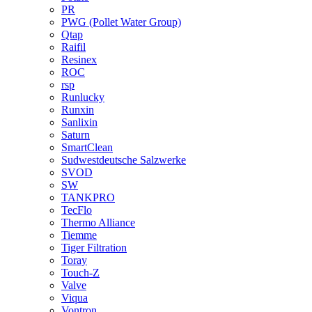
PR
PWG (Pollet Water Group)
Qtap
Raifil
Resinex
ROC
rsp
Runlucky
Runxin
Sanlixin
Saturn
SmartClean
Sudwestdeutsche Salzwerke
SVOD
SW
TANKPRO
TecFlo
Thermo Alliance
Tiemme
Tiger Filtration
Toray
Touch-Z
Valve
Viqua
Vontron