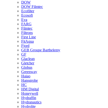
DOW
DOW Filmtec
Ecofilter
Ecosoft
Eva
FARG
Filmtec
Filtrons
First Line
FitAqua
Fjord
GEB Groupe Barthelemy
GF
Glaclean
Gletcher
Globus
Greenway
Haiao
Hansgrohe
HC
HM Digital
Honeywell
Hydraffin
Hydranautics
Hydrolite