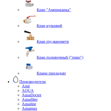
Кран "Американка"
Кран кульовий
Кран під манометр
Кран поливочный ("пиво")
Крани приладові
Производители
Amii
AQUA
AquaDoctor
Aquafilter
Aqualine
Aquamax