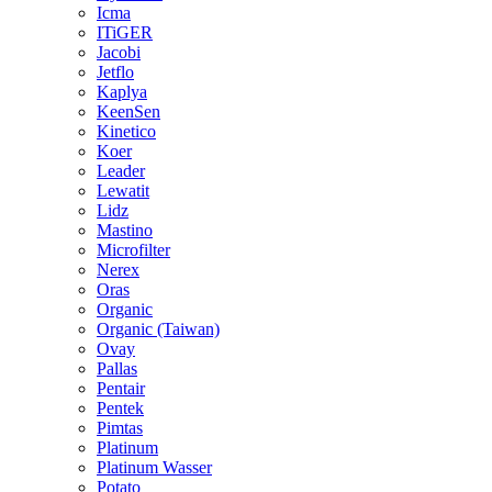
Icma
ITiGER
Jacobi
Jetflo
Kaplya
KeenSen
Kinetico
Koer
Leader
Lewatit
Lidz
Mastino
Microfilter
Nerex
Oras
Organic
Organic (Taiwan)
Ovay
Pallas
Pentair
Pentek
Pimtas
Platinum
Platinum Wasser
Potato