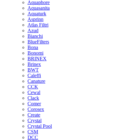
Aquaphore
Aquasanita
Aquaturk
Asprinn
Atlas Filtri
Azud
Bianchi
BlueFilters
Bona
Bonomi
BRINEX
Brinex
BWT
Caleffi
Canature
CCK
Cewal
Clack
Comer
Corosex
Create
Crystal
Crystal Pool
CSM
DCC