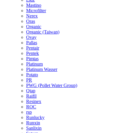
Mastino
Microfilter
Nerex
Oras
Organic
Organic (Taiwan)
Ovay
Pallas
Pentair
Pentek
Pimtas
Platinum
Platinum Wasser
Potato
PR
PWG (Pollet Water Group)
Qtap
Raifil
Resinex
ROC
rsp
Runlucky
Runxin
Sanlixin