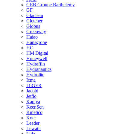
GEB Groupe Barthelemy
GF
Glaclean
Gletcher
Globus
Greenway
Haiao
Hansgrohe
HC
HM Digital
Honeywell
Hydraffin
Hydranautics
Hydrolite
Icma
ITiGER
Jacobi
Jetflo
Kaplya
KeenSen
Kinetico
Koer
Leader
Lewatit
Lidz