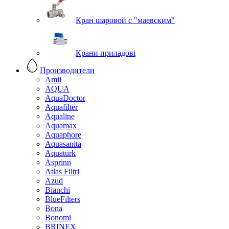
Кран шаровой с "маевским"
Крани приладові
Производители
Amii
AQUA
AquaDoctor
Aquafilter
Aqualine
Aquamax
Aquaphore
Aquasanita
Aquaturk
Asprinn
Atlas Filtri
Azud
Bianchi
BlueFilters
Bona
Bonomi
BRINEX