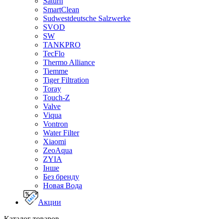
Saturn
SmartClean
Sudwestdeutsche Salzwerke
SVOD
SW
TANKPRO
TecFlo
Thermo Alliance
Tiemme
Tiger Filtration
Toray
Touch-Z
Valve
Viqua
Vontron
Water Filter
Xiaomi
ZeoAqua
ZYIA
Інше
Без бренду
Новая Вода
Акции
Каталог товаров