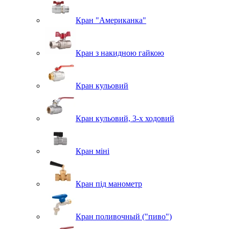
Кран "Американка"
Кран з накидною гайкою
Кран кульовий
Кран кульовий, 3-х ходовий
Кран міні
Кран під манометр
Кран поливочный ("пиво")