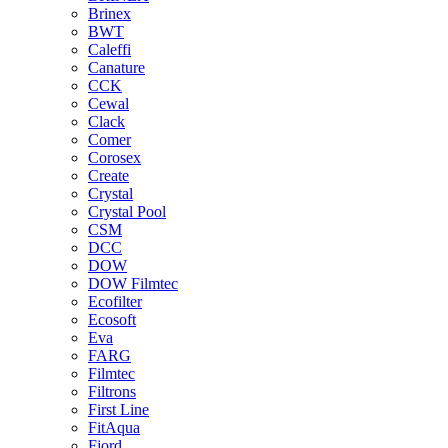
Brinex
BWT
Caleffi
Canature
CCK
Cewal
Clack
Comer
Corosex
Create
Crystal
Crystal Pool
CSM
DCC
DOW
DOW Filmtec
Ecofilter
Ecosoft
Eva
FARG
Filmtec
Filtrons
First Line
FitAqua
Fjord