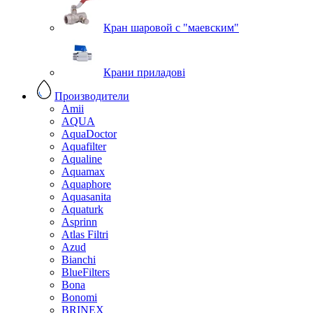
Кран шаровой с "маевским"
Крани приладові
Производители
Amii
AQUA
AquaDoctor
Aquafilter
Aqualine
Aquamax
Aquaphore
Aquasanita
Aquaturk
Asprinn
Atlas Filtri
Azud
Bianchi
BlueFilters
Bona
Bonomi
BRINEX