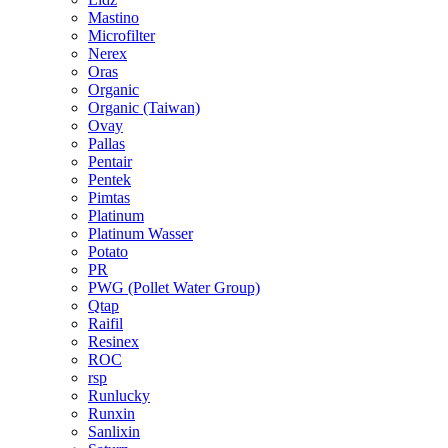
Mastino
Microfilter
Nerex
Oras
Organic
Organic (Taiwan)
Ovay
Pallas
Pentair
Pentek
Pimtas
Platinum
Platinum Wasser
Potato
PR
PWG (Pollet Water Group)
Qtap
Raifil
Resinex
ROC
rsp
Runlucky
Runxin
Sanlixin