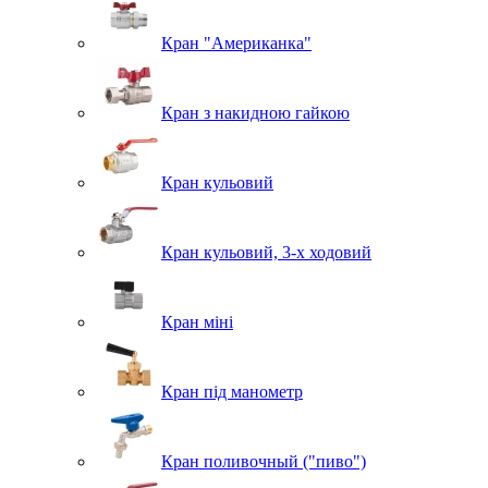
Кран "Американка"
Кран з накидною гайкою
Кран кульовий
Кран кульовий, 3-х ходовий
Кран міні
Кран під манометр
Кран поливочный ("пиво")