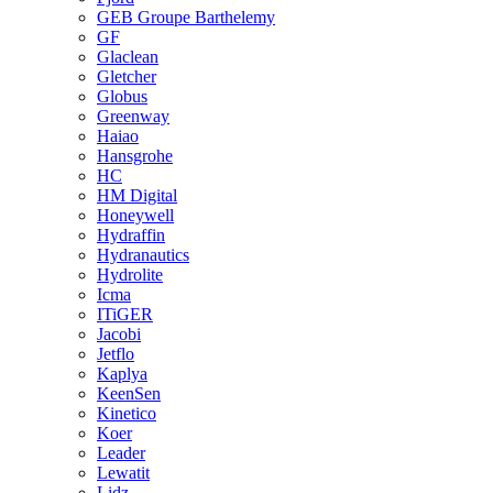
GEB Groupe Barthelemy
GF
Glaclean
Gletcher
Globus
Greenway
Haiao
Hansgrohe
HC
HM Digital
Honeywell
Hydraffin
Hydranautics
Hydrolite
Icma
ITiGER
Jacobi
Jetflo
Kaplya
KeenSen
Kinetico
Koer
Leader
Lewatit
Lidz