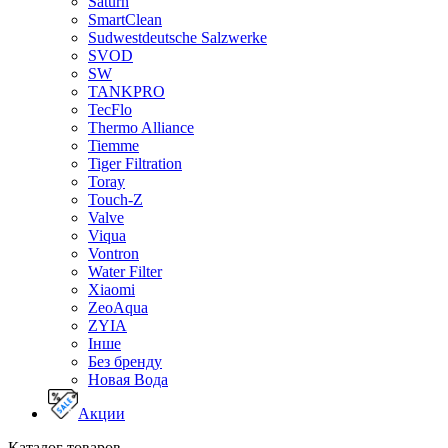
Saturn
SmartClean
Sudwestdeutsche Salzwerke
SVOD
SW
TANKPRO
TecFlo
Thermo Alliance
Tiemme
Tiger Filtration
Toray
Touch-Z
Valve
Viqua
Vontron
Water Filter
Xiaomi
ZeoAqua
ZYIA
Інше
Без бренду
Новая Вода
Акции
Каталог товаров