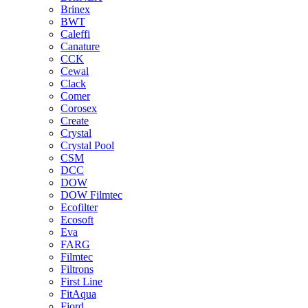
Brinex
BWT
Caleffi
Canature
CCK
Cewal
Clack
Comer
Corosex
Create
Crystal
Crystal Pool
CSM
DCC
DOW
DOW Filmtec
Ecofilter
Ecosoft
Eva
FARG
Filmtec
Filtrons
First Line
FitAqua
Fjord