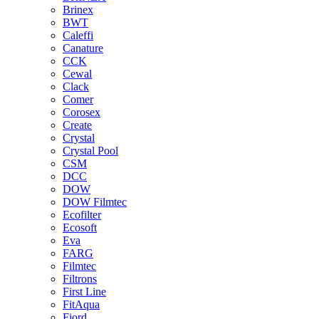
Brinex
BWT
Caleffi
Canature
CCK
Cewal
Clack
Comer
Corosex
Create
Crystal
Crystal Pool
CSM
DCC
DOW
DOW Filmtec
Ecofilter
Ecosoft
Eva
FARG
Filmtec
Filtrons
First Line
FitAqua
Fjord