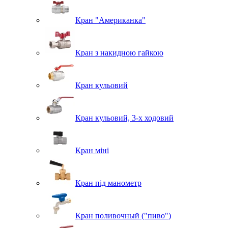
Кран "Американка"
Кран з накидною гайкою
Кран кульовий
Кран кульовий, 3-х ходовий
Кран міні
Кран під манометр
Кран поливочный ("пиво")