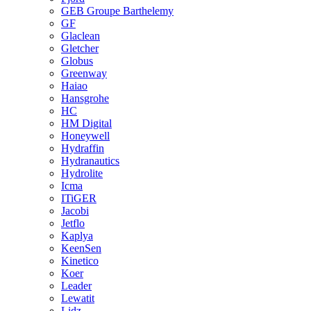
GEB Groupe Barthelemy
GF
Glaclean
Gletcher
Globus
Greenway
Haiao
Hansgrohe
HC
HM Digital
Honeywell
Hydraffin
Hydranautics
Hydrolite
Icma
ITiGER
Jacobi
Jetflo
Kaplya
KeenSen
Kinetico
Koer
Leader
Lewatit
Lidz