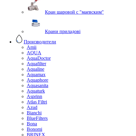
Кран шаровой с "маевским"
Крани приладові
Производители
Amii
AQUA
AquaDoctor
Aquafilter
Aqualine
Aquamax
Aquaphore
Aquasanita
Aquaturk
Asprinn
Atlas Filtri
Azud
Bianchi
BlueFilters
Bona
Bonomi
BRINEX