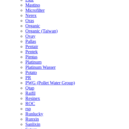
Mastino
Microfilter
Nerex
Oras
Organic
Organic (Taiwan)
Ovay
Pallas
Pentair
Pentek
Pimtas
Platinum
Platinum Wasser
Potato
PR
PWG (Pollet Water Group)
Qtap
Raifil
Resinex
ROC
rsp
Runlucky
Runxin
Sanlixin