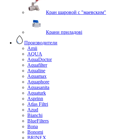
Кран шаровой с "маевским"
Крани приладові
Производители
Amii
AQUA
AquaDoctor
Aquafilter
Aqualine
Aquamax
Aquaphore
Aquasanita
Aquaturk
Asprinn
Atlas Filtri
Azud
Bianchi
BlueFilters
Bona
Bonomi
BRINEX