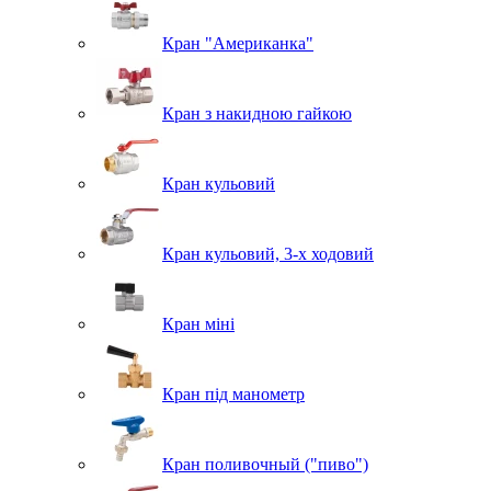
Кран "Американка"
Кран з накидною гайкою
Кран кульовий
Кран кульовий, 3-х ходовий
Кран міні
Кран під манометр
Кран поливочный ("пиво")