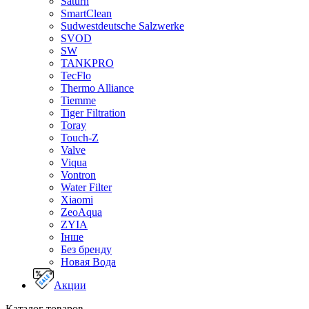
Saturn
SmartClean
Sudwestdeutsche Salzwerke
SVOD
SW
TANKPRO
TecFlo
Thermo Alliance
Tiemme
Tiger Filtration
Toray
Touch-Z
Valve
Viqua
Vontron
Water Filter
Xiaomi
ZeoAqua
ZYIA
Інше
Без бренду
Новая Вода
Акции
Каталог товаров