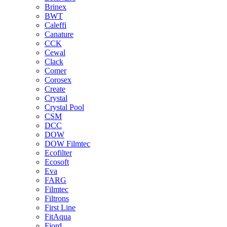
Brinex
BWT
Caleffi
Canature
CCK
Cewal
Clack
Comer
Corosex
Create
Crystal
Crystal Pool
CSM
DCC
DOW
DOW Filmtec
Ecofilter
Ecosoft
Eva
FARG
Filmtec
Filtrons
First Line
FitAqua
Fjord