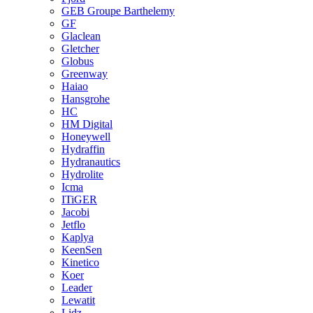
GEB Groupe Barthelemy
GF
Glaclean
Gletcher
Globus
Greenway
Haiao
Hansgrohe
HC
HM Digital
Honeywell
Hydraffin
Hydranautics
Hydrolite
Icma
ITiGER
Jacobi
Jetflo
Kaplya
KeenSen
Kinetico
Koer
Leader
Lewatit
Lidz