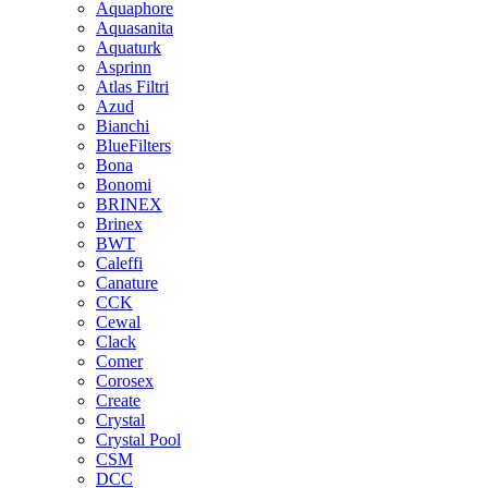
Aquaphore
Aquasanita
Aquaturk
Asprinn
Atlas Filtri
Azud
Bianchi
BlueFilters
Bona
Bonomi
BRINEX
Brinex
BWT
Caleffi
Canature
CCK
Cewal
Clack
Comer
Corosex
Create
Crystal
Crystal Pool
CSM
DCC