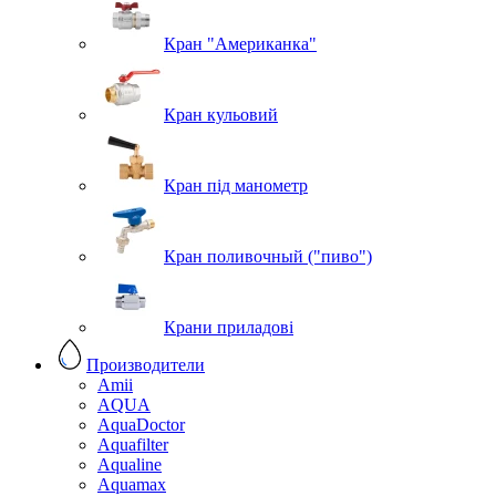
Кран "Американка"
Кран кульовий
Кран під манометр
Кран поливочный ("пиво")
Крани приладові
Производители
Amii
AQUA
AquaDoctor
Aquafilter
Aqualine
Aquamax