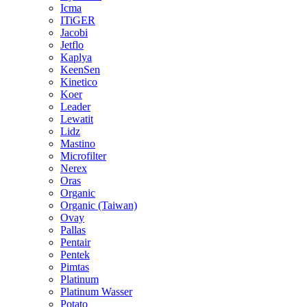
Icma
ITiGER
Jacobi
Jetflo
Kaplya
KeenSen
Kinetico
Koer
Leader
Lewatit
Lidz
Mastino
Microfilter
Nerex
Oras
Organic
Organic (Taiwan)
Ovay
Pallas
Pentair
Pentek
Pimtas
Platinum
Platinum Wasser
Potato