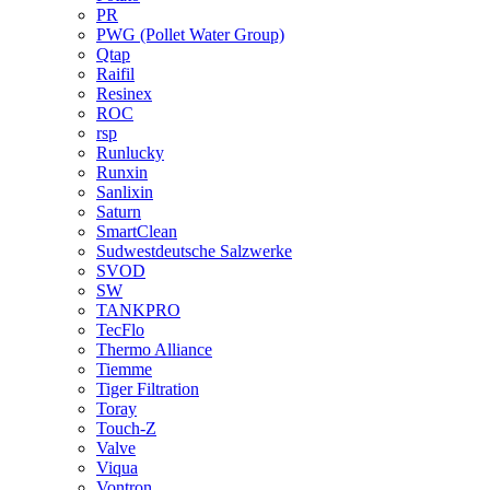
PR
PWG (Pollet Water Group)
Qtap
Raifil
Resinex
ROC
rsp
Runlucky
Runxin
Sanlixin
Saturn
SmartClean
Sudwestdeutsche Salzwerke
SVOD
SW
TANKPRO
TecFlo
Thermo Alliance
Tiemme
Tiger Filtration
Toray
Touch-Z
Valve
Viqua
Vontron