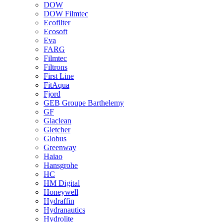
DOW
DOW Filmtec
Ecofilter
Ecosoft
Eva
FARG
Filmtec
Filtrons
First Line
FitAqua
Fjord
GEB Groupe Barthelemy
GF
Glaclean
Gletcher
Globus
Greenway
Haiao
Hansgrohe
HC
HM Digital
Honeywell
Hydraffin
Hydranautics
Hydrolite