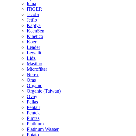
Icma
ITiGER
Jacobi
Jetflo
Kaplya
KeenSen
Kinetico
Koer
Leader
Lewatit
Lidz
Mastino
Microfilter
Nerex
Oras
Organic
Organic (Taiwan)
Ovay
Pallas
Pentair
Pentek
Pimtas
Platinum
Platinum Wasser
Potato