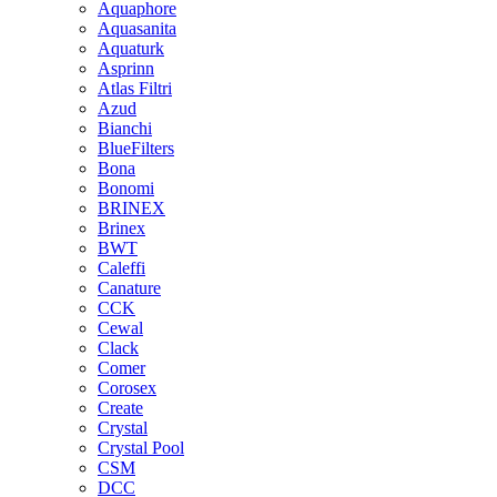
Aquaphore
Aquasanita
Aquaturk
Asprinn
Atlas Filtri
Azud
Bianchi
BlueFilters
Bona
Bonomi
BRINEX
Brinex
BWT
Caleffi
Canature
CCK
Cewal
Clack
Comer
Corosex
Create
Crystal
Crystal Pool
CSM
DCC