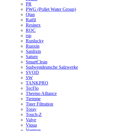
PR
PWG (Pollet Water Group)
Qtap
Raifil
Resinex
ROC
rsp
Runlucky
Runxin
Sanlixin
Saturn
SmartClean
Sudwestdeutsche Salzwerke
SVOD
SW
TANKPRO
TecFlo
Thermo Alliance
Tiemme
Tiger Filtration
Toray
Touch-Z
Valve
Viqua
Vontron