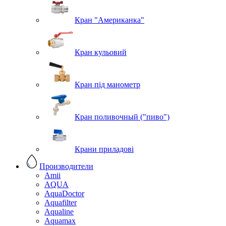
Кран "Американка"
Кран кульовий
Кран під манометр
Кран поливочный ("пиво")
Крани приладові
Производители
Amii
AQUA
AquaDoctor
Aquafilter
Aqualine
Aquamax