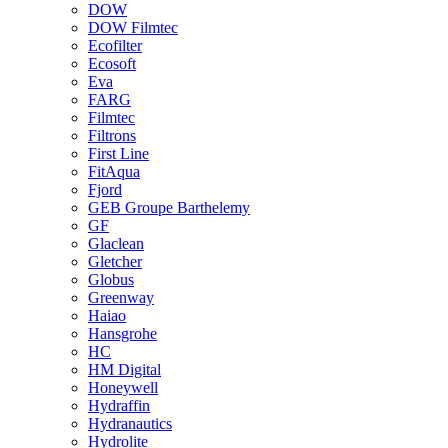
DOW
DOW Filmtec
Ecofilter
Ecosoft
Eva
FARG
Filmtec
Filtrons
First Line
FitAqua
Fjord
GEB Groupe Barthelemy
GF
Glaclean
Gletcher
Globus
Greenway
Haiao
Hansgrohe
HC
HM Digital
Honeywell
Hydraffin
Hydranautics
Hydrolite