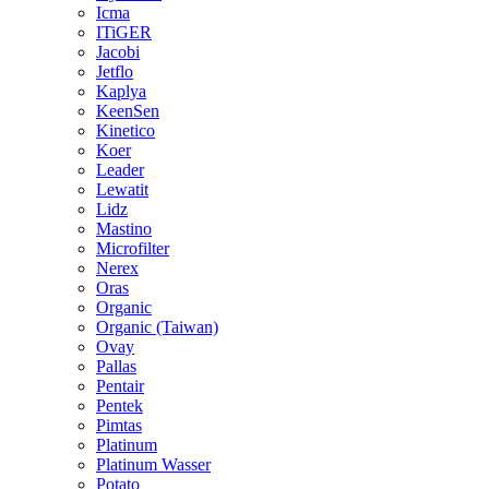
Icma
ITiGER
Jacobi
Jetflo
Kaplya
KeenSen
Kinetico
Koer
Leader
Lewatit
Lidz
Mastino
Microfilter
Nerex
Oras
Organic
Organic (Taiwan)
Ovay
Pallas
Pentair
Pentek
Pimtas
Platinum
Platinum Wasser
Potato