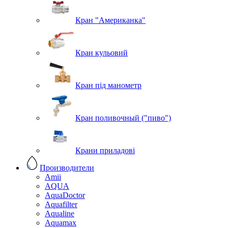
Кран "Американка"
Кран кульовий
Кран під манометр
Кран поливочный ("пиво")
Крани приладові
Производители
Amii
AQUA
AquaDoctor
Aquafilter
Aqualine
Aquamax