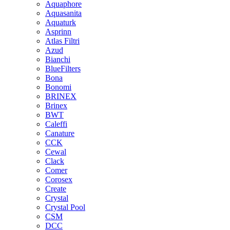
Aquaphore
Aquasanita
Aquaturk
Asprinn
Atlas Filtri
Azud
Bianchi
BlueFilters
Bona
Bonomi
BRINEX
Brinex
BWT
Caleffi
Canature
CCK
Cewal
Clack
Comer
Corosex
Create
Crystal
Crystal Pool
CSM
DCC