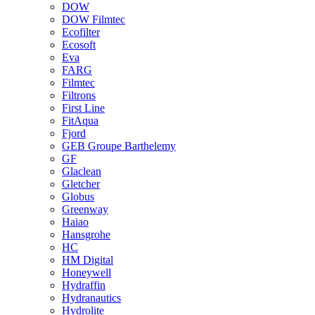
DOW
DOW Filmtec
Ecofilter
Ecosoft
Eva
FARG
Filmtec
Filtrons
First Line
FitAqua
Fjord
GEB Groupe Barthelemy
GF
Glaclean
Gletcher
Globus
Greenway
Haiao
Hansgrohe
HC
HM Digital
Honeywell
Hydraffin
Hydranautics
Hydrolite