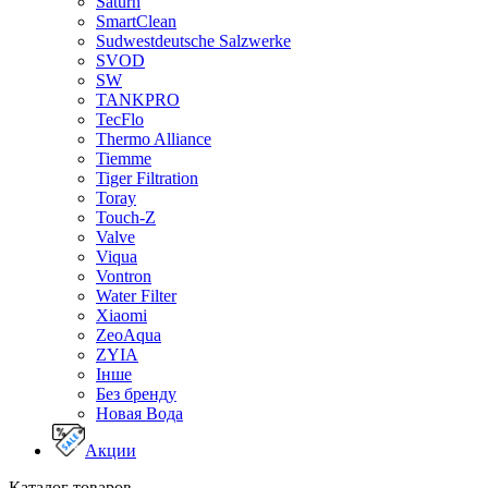
Saturn
SmartClean
Sudwestdeutsche Salzwerke
SVOD
SW
TANKPRO
TecFlo
Thermo Alliance
Tiemme
Tiger Filtration
Toray
Touch-Z
Valve
Viqua
Vontron
Water Filter
Xiaomi
ZeoAqua
ZYIA
Інше
Без бренду
Новая Вода
Акции
Каталог товаров