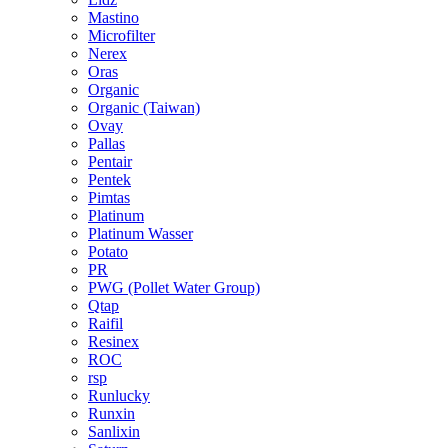
Mastino
Microfilter
Nerex
Oras
Organic
Organic (Taiwan)
Ovay
Pallas
Pentair
Pentek
Pimtas
Platinum
Platinum Wasser
Potato
PR
PWG (Pollet Water Group)
Qtap
Raifil
Resinex
ROC
rsp
Runlucky
Runxin
Sanlixin