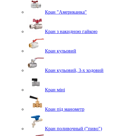
Кран "Американка"
Кран з накидною гайкою
Кран кульовий
Кран кульовий, 3-х ходовий
Кран міні
Кран під манометр
Кран поливочный ("пиво")