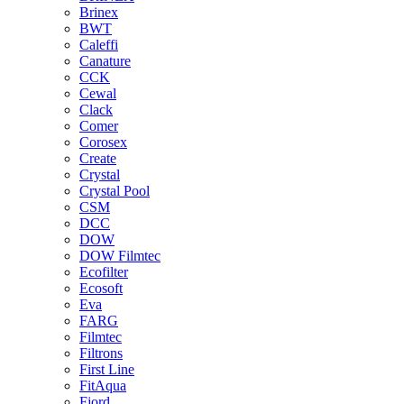
Brinex
BWT
Caleffi
Canature
CCK
Cewal
Clack
Comer
Corosex
Create
Crystal
Crystal Pool
CSM
DCC
DOW
DOW Filmtec
Ecofilter
Ecosoft
Eva
FARG
Filmtec
Filtrons
First Line
FitAqua
Fjord