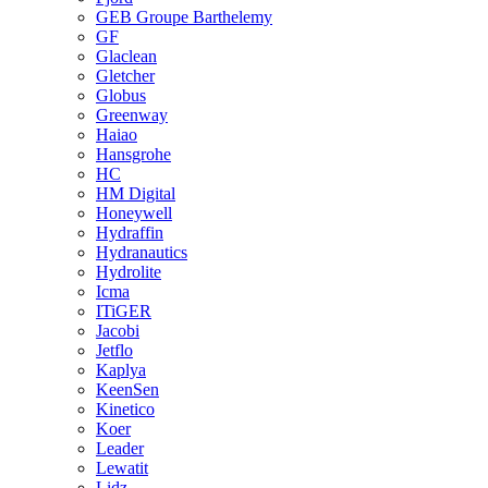
GEB Groupe Barthelemy
GF
Glaclean
Gletcher
Globus
Greenway
Haiao
Hansgrohe
HC
HM Digital
Honeywell
Hydraffin
Hydranautics
Hydrolite
Icma
ITiGER
Jacobi
Jetflo
Kaplya
KeenSen
Kinetico
Koer
Leader
Lewatit
Lidz