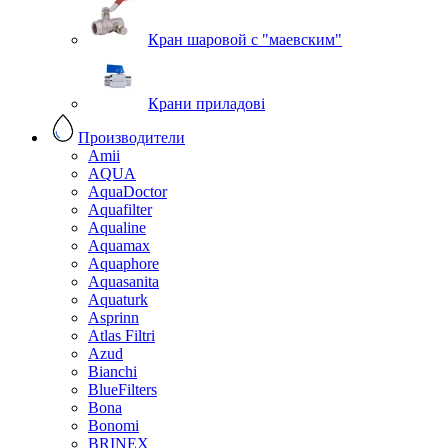
Кран шаровой с "маевским"
Крани приладові
Производители
Amii
AQUA
AquaDoctor
Aquafilter
Aqualine
Aquamax
Aquaphore
Aquasanita
Aquaturk
Asprinn
Atlas Filtri
Azud
Bianchi
BlueFilters
Bona
Bonomi
BRINEX