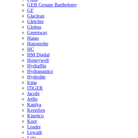
GEB Groupe Barthelemy
GF
Glaclean
Gletcher
Globus
Greenway
Haiao
Hansgrohe
HC
HM Digital
Honeywell
Hydraffin
Hydranautics
Hydrolite
Icma
ITiGER
Jacobi
Jetflo
Kaplya
KeenSen
Kinetico
Koer
Leader
Lewatit
Lidz