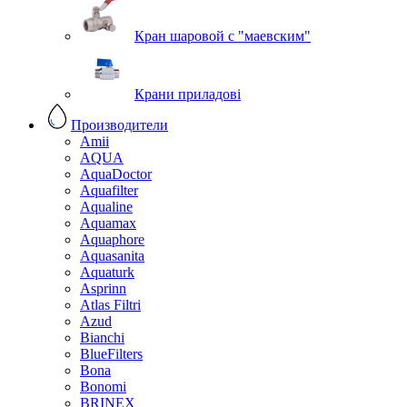
Кран шаровой с "маевским"
Крани приладові
Производители
Amii
AQUA
AquaDoctor
Aquafilter
Aqualine
Aquamax
Aquaphore
Aquasanita
Aquaturk
Asprinn
Atlas Filtri
Azud
Bianchi
BlueFilters
Bona
Bonomi
BRINEX