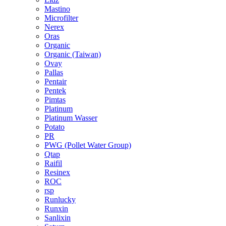
Mastino
Microfilter
Nerex
Oras
Organic
Organic (Taiwan)
Ovay
Pallas
Pentair
Pentek
Pimtas
Platinum
Platinum Wasser
Potato
PR
PWG (Pollet Water Group)
Qtap
Raifil
Resinex
ROC
rsp
Runlucky
Runxin
Sanlixin