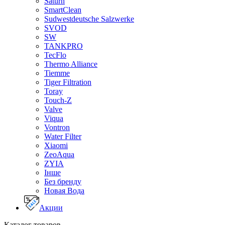
Saturn
SmartClean
Sudwestdeutsche Salzwerke
SVOD
SW
TANKPRO
TecFlo
Thermo Alliance
Tiemme
Tiger Filtration
Toray
Touch-Z
Valve
Viqua
Vontron
Water Filter
Xiaomi
ZeoAqua
ZYIA
Інше
Без бренду
Новая Вода
Акции
Каталог товаров