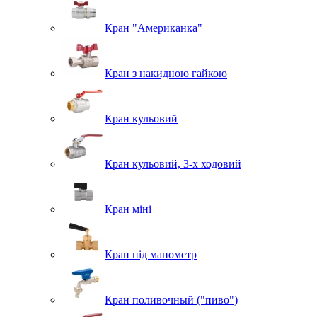
Кран "Американка"
Кран з накидною гайкою
Кран кульовий
Кран кульовий, 3-х ходовий
Кран міні
Кран під манометр
Кран поливочный ("пиво")