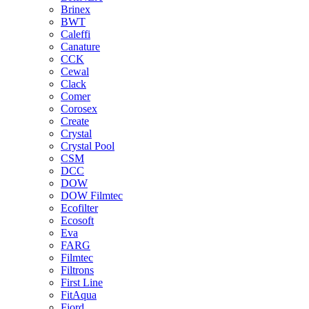
Brinex
BWT
Caleffi
Canature
CCK
Cewal
Clack
Comer
Corosex
Create
Crystal
Crystal Pool
CSM
DCC
DOW
DOW Filmtec
Ecofilter
Ecosoft
Eva
FARG
Filmtec
Filtrons
First Line
FitAqua
Fjord