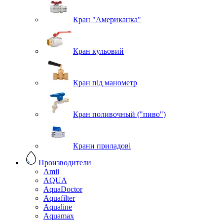
Кран "Американка"
Кран кульовий
Кран під манометр
Кран поливочный ("пиво")
Крани приладові
Производители
Amii
AQUA
AquaDoctor
Aquafilter
Aqualine
Aquamax