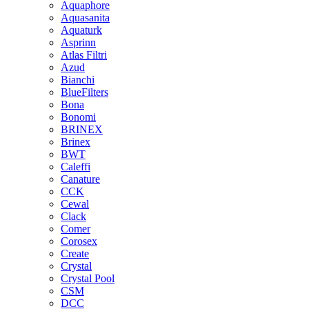
Aquaphore
Aquasanita
Aquaturk
Asprinn
Atlas Filtri
Azud
Bianchi
BlueFilters
Bona
Bonomi
BRINEX
Brinex
BWT
Caleffi
Canature
CCK
Cewal
Clack
Comer
Corosex
Create
Crystal
Crystal Pool
CSM
DCC