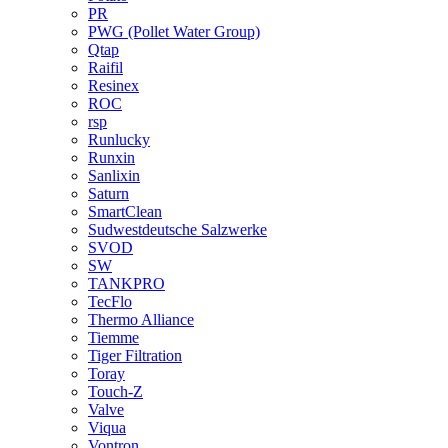
PR
PWG (Pollet Water Group)
Qtap
Raifil
Resinex
ROC
rsp
Runlucky
Runxin
Sanlixin
Saturn
SmartClean
Sudwestdeutsche Salzwerke
SVOD
SW
TANKPRO
TecFlo
Thermo Alliance
Tiemme
Tiger Filtration
Toray
Touch-Z
Valve
Viqua
Vontron