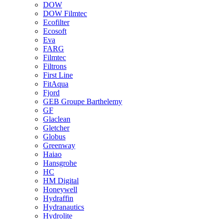
DOW
DOW Filmtec
Ecofilter
Ecosoft
Eva
FARG
Filmtec
Filtrons
First Line
FitAqua
Fjord
GEB Groupe Barthelemy
GF
Glaclean
Gletcher
Globus
Greenway
Haiao
Hansgrohe
HC
HM Digital
Honeywell
Hydraffin
Hydranautics
Hydrolite