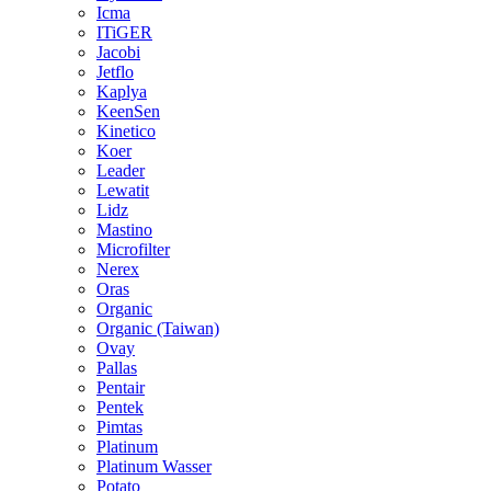
Icma
ITiGER
Jacobi
Jetflo
Kaplya
KeenSen
Kinetico
Koer
Leader
Lewatit
Lidz
Mastino
Microfilter
Nerex
Oras
Organic
Organic (Taiwan)
Ovay
Pallas
Pentair
Pentek
Pimtas
Platinum
Platinum Wasser
Potato