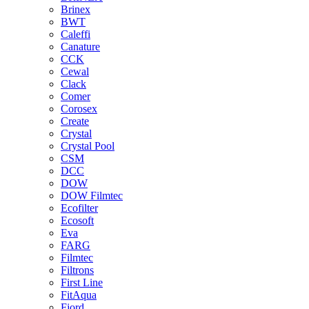
Brinex
BWT
Caleffi
Canature
CCK
Cewal
Clack
Comer
Corosex
Create
Crystal
Crystal Pool
CSM
DCC
DOW
DOW Filmtec
Ecofilter
Ecosoft
Eva
FARG
Filmtec
Filtrons
First Line
FitAqua
Fjord