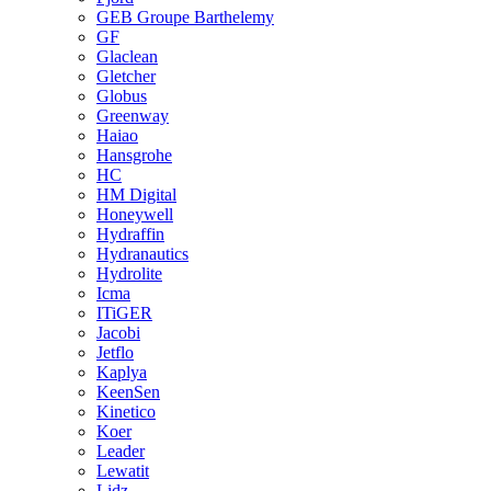
GEB Groupe Barthelemy
GF
Glaclean
Gletcher
Globus
Greenway
Haiao
Hansgrohe
HC
HM Digital
Honeywell
Hydraffin
Hydranautics
Hydrolite
Icma
ITiGER
Jacobi
Jetflo
Kaplya
KeenSen
Kinetico
Koer
Leader
Lewatit
Lidz