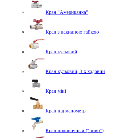
Кран "Американка"
Кран з накидною гайкою
Кран кульовий
Кран кульовий, 3-х ходовий
Кран міні
Кран під манометр
Кран поливочный ("пиво")