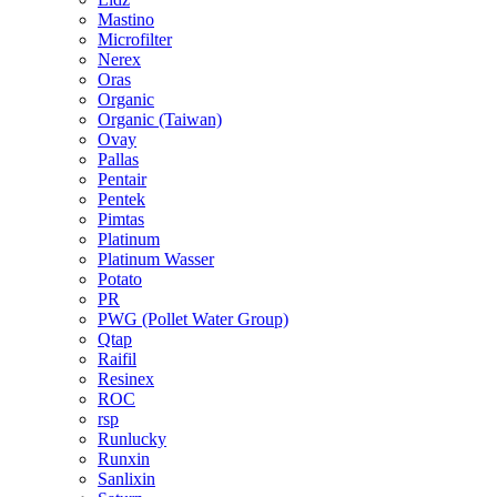
Mastino
Microfilter
Nerex
Oras
Organic
Organic (Taiwan)
Ovay
Pallas
Pentair
Pentek
Pimtas
Platinum
Platinum Wasser
Potato
PR
PWG (Pollet Water Group)
Qtap
Raifil
Resinex
ROC
rsp
Runlucky
Runxin
Sanlixin