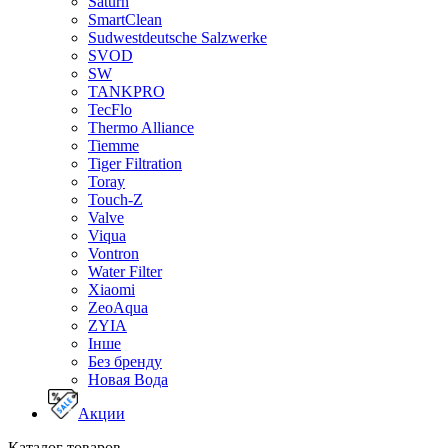
Saturn
SmartClean
Sudwestdeutsche Salzwerke
SVOD
SW
TANKPRO
TecFlo
Thermo Alliance
Tiemme
Tiger Filtration
Toray
Touch-Z
Valve
Viqua
Vontron
Water Filter
Xiaomi
ZeoAqua
ZYIA
Інше
Без бренду
Новая Вода
Акции
Каталог товаров