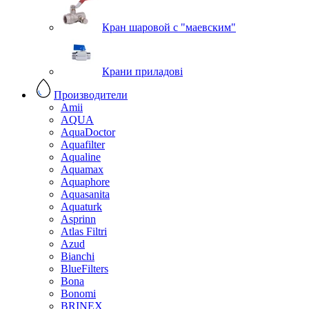
Кран шаровой с "маевским"
Крани приладові
Производители
Amii
AQUA
AquaDoctor
Aquafilter
Aqualine
Aquamax
Aquaphore
Aquasanita
Aquaturk
Asprinn
Atlas Filtri
Azud
Bianchi
BlueFilters
Bona
Bonomi
BRINEX