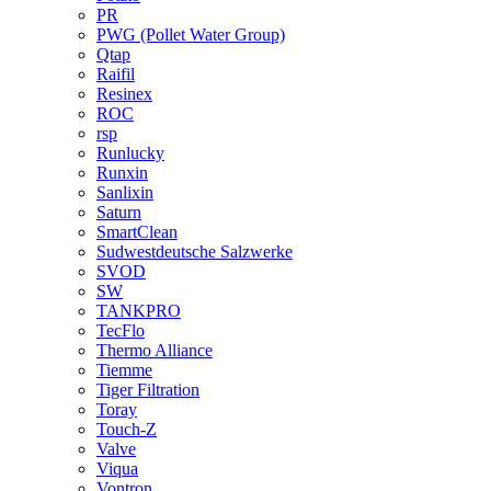
PR
PWG (Pollet Water Group)
Qtap
Raifil
Resinex
ROC
rsp
Runlucky
Runxin
Sanlixin
Saturn
SmartClean
Sudwestdeutsche Salzwerke
SVOD
SW
TANKPRO
TecFlo
Thermo Alliance
Tiemme
Tiger Filtration
Toray
Touch-Z
Valve
Viqua
Vontron