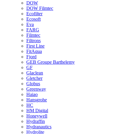
DOW
DOW Filmtec
Ecofilter
Ecosoft
Eva
FARG
Filmtec
Filtrons
First Line
FitAqua
Fjord
GEB Groupe Barthelemy
GF
Glaclean
Gletcher
Globus
Greenway
Haiao
Hansgrohe
HC
HM Digital
Honeywell
Hydraffin
Hydranautics
Hydrolite