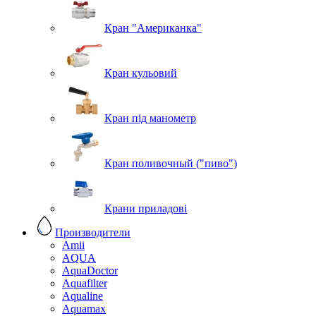
Кран "Американка"
Кран кульовий
Кран під манометр
Кран поливочный ("пиво")
Крани приладові
Производители
Amii
AQUA
AquaDoctor
Aquafilter
Aqualine
Aquamax