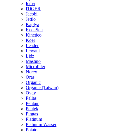
Icma
ITiGER
Jacobi
Jetflo
Kaplya
KeenSen
Kinetico
Koer
Leader
Lewatit
Lidz
Mastino
Microfilter
Nerex
Oras
Organic
Organic (Taiwan)
Ovay
Pallas
Pentair
Pentek
Pimtas
Platinum
Platinum Wasser
Potato