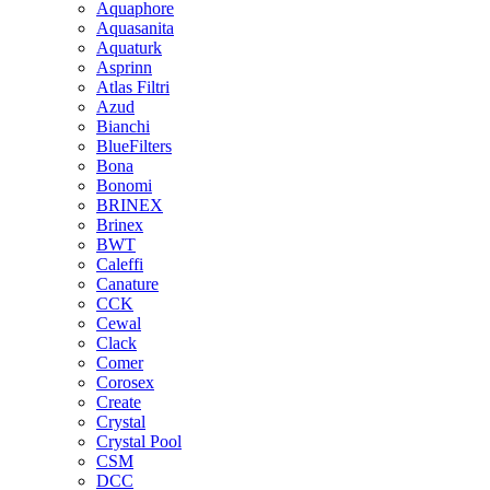
Aquaphore
Aquasanita
Aquaturk
Asprinn
Atlas Filtri
Azud
Bianchi
BlueFilters
Bona
Bonomi
BRINEX
Brinex
BWT
Caleffi
Canature
CCK
Cewal
Clack
Comer
Corosex
Create
Crystal
Crystal Pool
CSM
DCC