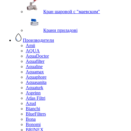
Кран шаровой с "маевским"
Крани приладові
Производители
Amii
AQUA
AquaDoctor
Aquafilter
Aqualine
Aquamax
Aquaphore
Aquasanita
Aquaturk
Asprinn
Atlas Filtri
Azud
Bianchi
BlueFilters
Bona
Bonomi
BRINEX