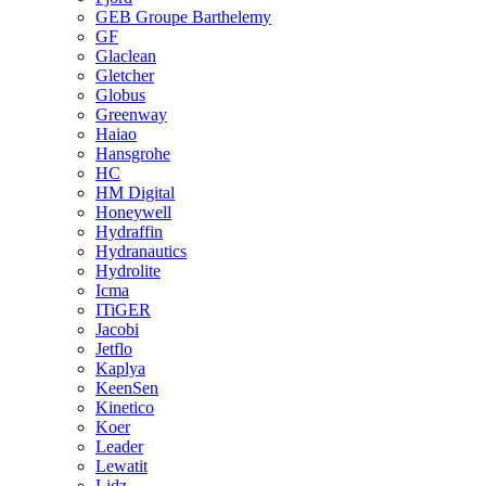
GEB Groupe Barthelemy
GF
Glaclean
Gletcher
Globus
Greenway
Haiao
Hansgrohe
HC
HM Digital
Honeywell
Hydraffin
Hydranautics
Hydrolite
Icma
ITiGER
Jacobi
Jetflo
Kaplya
KeenSen
Kinetico
Koer
Leader
Lewatit
Lidz