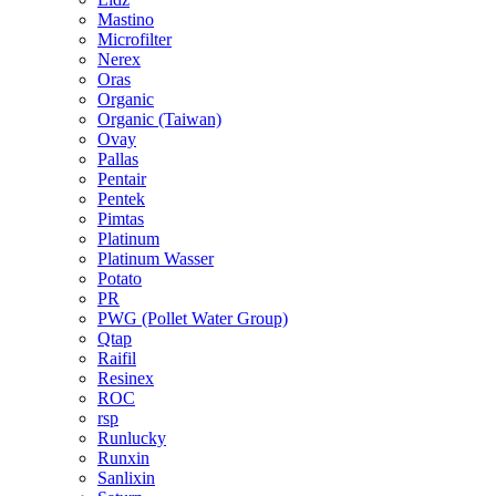
Mastino
Microfilter
Nerex
Oras
Organic
Organic (Taiwan)
Ovay
Pallas
Pentair
Pentek
Pimtas
Platinum
Platinum Wasser
Potato
PR
PWG (Pollet Water Group)
Qtap
Raifil
Resinex
ROC
rsp
Runlucky
Runxin
Sanlixin