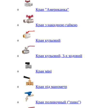
Кран "Американка"
Кран з накидною гайкою
Кран кульовий
Кран кульовий, 3-х ходовий
Кран міні
Кран під манометр
Кран поливочный ("пиво")