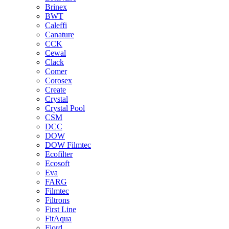
Brinex
BWT
Caleffi
Canature
CCK
Cewal
Clack
Comer
Corosex
Create
Crystal
Crystal Pool
CSM
DCC
DOW
DOW Filmtec
Ecofilter
Ecosoft
Eva
FARG
Filmtec
Filtrons
First Line
FitAqua
Fjord