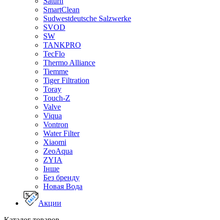
Saturn
SmartClean
Sudwestdeutsche Salzwerke
SVOD
SW
TANKPRO
TecFlo
Thermo Alliance
Tiemme
Tiger Filtration
Toray
Touch-Z
Valve
Viqua
Vontron
Water Filter
Xiaomi
ZeoAqua
ZYIA
Інше
Без бренду
Новая Вода
Акции
Каталог товаров