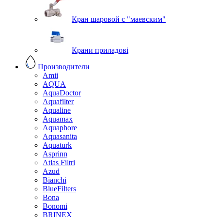
Кран шаровой с "маевским"
Крани приладові
Производители
Amii
AQUA
AquaDoctor
Aquafilter
Aqualine
Aquamax
Aquaphore
Aquasanita
Aquaturk
Asprinn
Atlas Filtri
Azud
Bianchi
BlueFilters
Bona
Bonomi
BRINEX