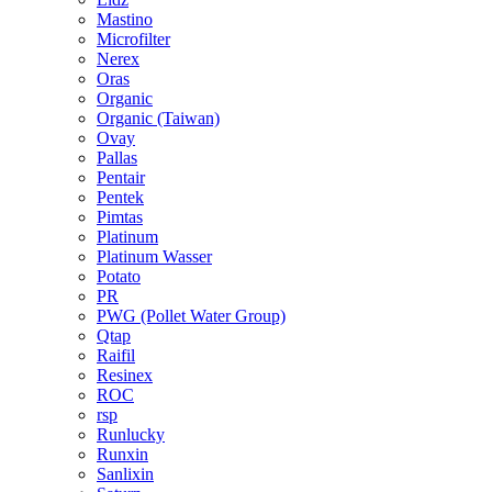
Mastino
Microfilter
Nerex
Oras
Organic
Organic (Taiwan)
Ovay
Pallas
Pentair
Pentek
Pimtas
Platinum
Platinum Wasser
Potato
PR
PWG (Pollet Water Group)
Qtap
Raifil
Resinex
ROC
rsp
Runlucky
Runxin
Sanlixin