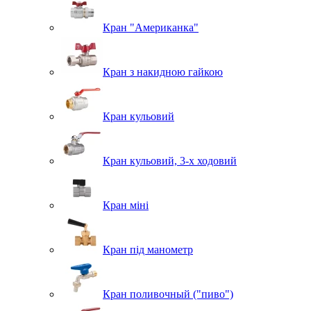
Кран "Американка"
Кран з накидною гайкою
Кран кульовий
Кран кульовий, 3-х ходовий
Кран міні
Кран під манометр
Кран поливочный ("пиво")