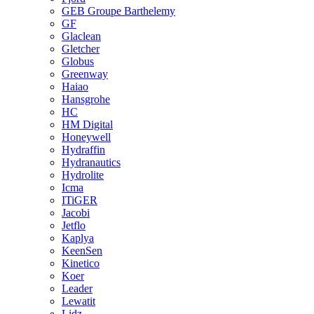
GEB Groupe Barthelemy
GF
Glaclean
Gletcher
Globus
Greenway
Haiao
Hansgrohe
HC
HM Digital
Honeywell
Hydraffin
Hydranautics
Hydrolite
Icma
ITiGER
Jacobi
Jetflo
Kaplya
KeenSen
Kinetico
Koer
Leader
Lewatit
Lidz