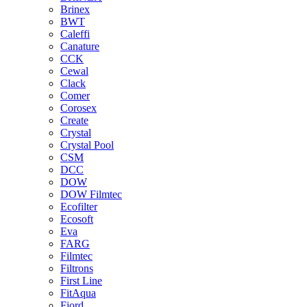
Brinex
BWT
Caleffi
Canature
CCK
Cewal
Clack
Comer
Corosex
Create
Crystal
Crystal Pool
CSM
DCC
DOW
DOW Filmtec
Ecofilter
Ecosoft
Eva
FARG
Filmtec
Filtrons
First Line
FitAqua
Fjord