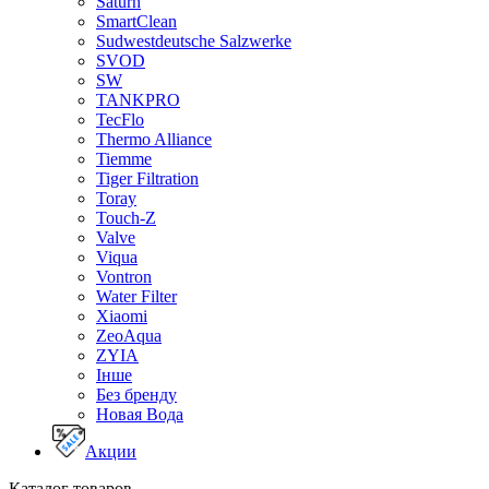
Saturn
SmartClean
Sudwestdeutsche Salzwerke
SVOD
SW
TANKPRO
TecFlo
Thermo Alliance
Tiemme
Tiger Filtration
Toray
Touch-Z
Valve
Viqua
Vontron
Water Filter
Xiaomi
ZeoAqua
ZYIA
Інше
Без бренду
Новая Вода
Акции
Каталог товаров