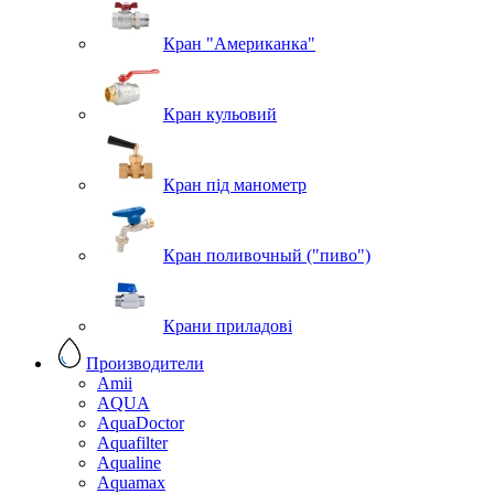
Кран "Американка"
Кран кульовий
Кран під манометр
Кран поливочный ("пиво")
Крани приладові
Производители
Amii
AQUA
AquaDoctor
Aquafilter
Aqualine
Aquamax