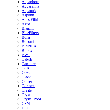
Aquaphore
Aquasanita
Aquaturk
Asprinn
Atlas Filtri
Azud
Bianchi
BlueFilters
Bona
Bonomi
BRINEX
Brinex
BWT
Caleffi
Canature
CCK
Cewal
Clack
Comer
Corosex
Create
Crystal
Crystal Pool
CSM
DCC