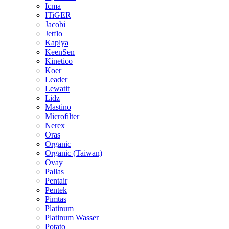
Icma
ITiGER
Jacobi
Jetflo
Kaplya
KeenSen
Kinetico
Koer
Leader
Lewatit
Lidz
Mastino
Microfilter
Nerex
Oras
Organic
Organic (Taiwan)
Ovay
Pallas
Pentair
Pentek
Pimtas
Platinum
Platinum Wasser
Potato