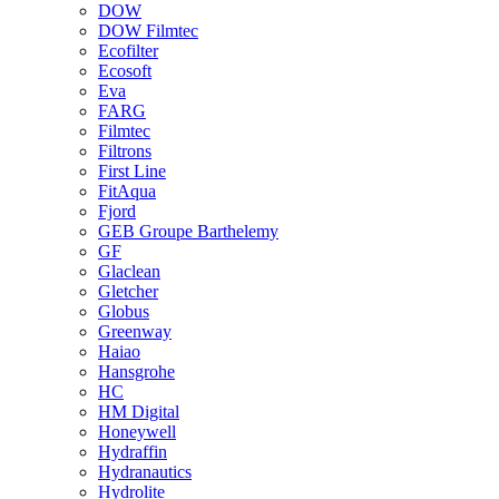
DOW
DOW Filmtec
Ecofilter
Ecosoft
Eva
FARG
Filmtec
Filtrons
First Line
FitAqua
Fjord
GEB Groupe Barthelemy
GF
Glaclean
Gletcher
Globus
Greenway
Haiao
Hansgrohe
HC
HM Digital
Honeywell
Hydraffin
Hydranautics
Hydrolite