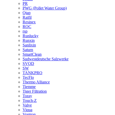
PR
PWG (Pollet Water Group)
Qtap
Raifil
Resinex
ROC
rsp
Runlucky
Runxin
Sanlixin
Saturn
SmartClean
Sudwestdeutsche Salzwerke
SVOD
SW
TANKPRO
TecFlo
Thermo Alliance
Tiemme
Tiger Filtration
Toray
Touch-Z
Valve
Viqua
Vontron