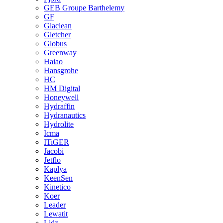
GEB Groupe Barthelemy
GF
Glaclean
Gletcher
Globus
Greenway
Haiao
Hansgrohe
HC
HM Digital
Honeywell
Hydraffin
Hydranautics
Hydrolite
Icma
ITiGER
Jacobi
Jetflo
Kaplya
KeenSen
Kinetico
Koer
Leader
Lewatit
Lidz