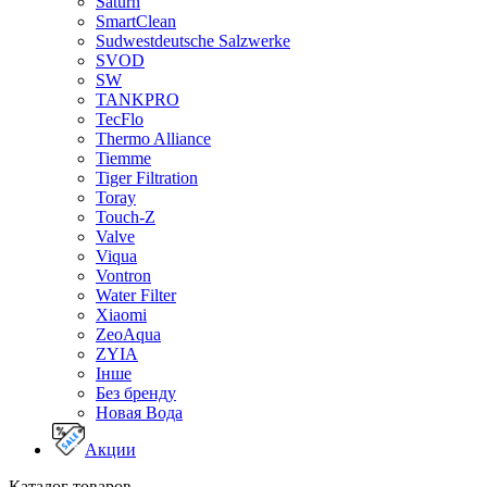
Saturn
SmartClean
Sudwestdeutsche Salzwerke
SVOD
SW
TANKPRO
TecFlo
Thermo Alliance
Tiemme
Tiger Filtration
Toray
Touch-Z
Valve
Viqua
Vontron
Water Filter
Xiaomi
ZeoAqua
ZYIA
Інше
Без бренду
Новая Вода
Акции
Каталог товаров