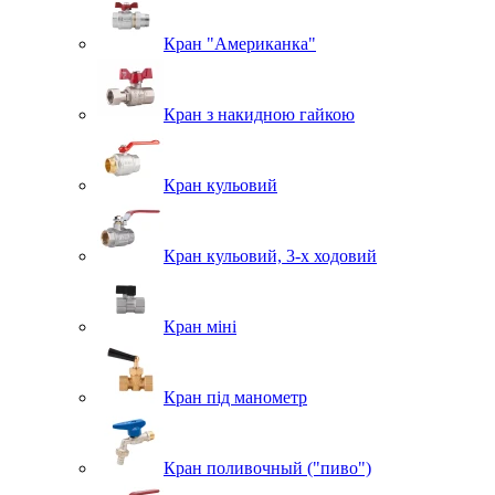
Кран "Американка"
Кран з накидною гайкою
Кран кульовий
Кран кульовий, 3-х ходовий
Кран міні
Кран під манометр
Кран поливочный ("пиво")