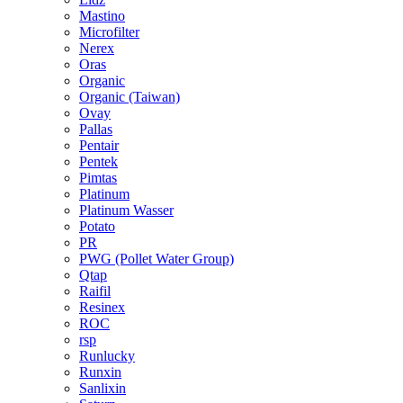
Mastino
Microfilter
Nerex
Oras
Organic
Organic (Taiwan)
Ovay
Pallas
Pentair
Pentek
Pimtas
Platinum
Platinum Wasser
Potato
PR
PWG (Pollet Water Group)
Qtap
Raifil
Resinex
ROC
rsp
Runlucky
Runxin
Sanlixin