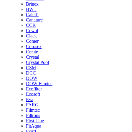
Brinex
BWT
Caleffi
Canature
CCK
Cewal
Clack
Comer
Corosex
Create
Crystal
Crystal Pool
CSM
DCC
DOW
DOW Filmtec
Ecofilter
Ecosoft
Eva
FARG
Filmtec
Filtrons
First Line
FitAqua
Fjord