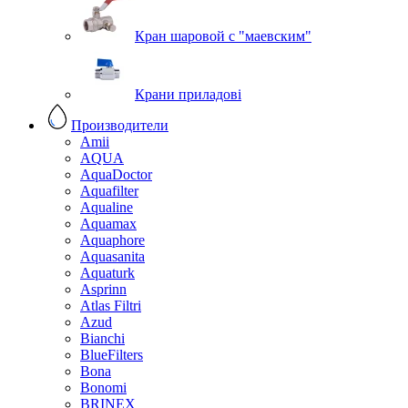
Кран шаровой с "маевским"
Крани приладові
Производители
Amii
AQUA
AquaDoctor
Aquafilter
Aqualine
Aquamax
Aquaphore
Aquasanita
Aquaturk
Asprinn
Atlas Filtri
Azud
Bianchi
BlueFilters
Bona
Bonomi
BRINEX