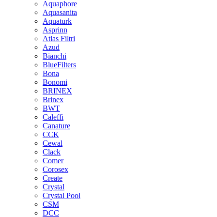
Aquaphore
Aquasanita
Aquaturk
Asprinn
Atlas Filtri
Azud
Bianchi
BlueFilters
Bona
Bonomi
BRINEX
Brinex
BWT
Caleffi
Canature
CCK
Cewal
Clack
Comer
Corosex
Create
Crystal
Crystal Pool
CSM
DCC