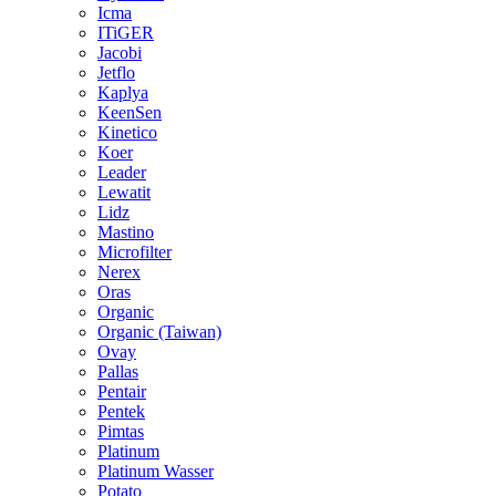
Icma
ITiGER
Jacobi
Jetflo
Kaplya
KeenSen
Kinetico
Koer
Leader
Lewatit
Lidz
Mastino
Microfilter
Nerex
Oras
Organic
Organic (Taiwan)
Ovay
Pallas
Pentair
Pentek
Pimtas
Platinum
Platinum Wasser
Potato