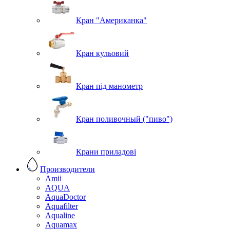
Кран "Американка"
Кран кульовий
Кран під манометр
Кран поливочный ("пиво")
Крани приладові
Производители
Amii
AQUA
AquaDoctor
Aquafilter
Aqualine
Aquamax