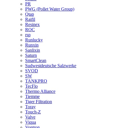
PR
PWG (Pollet Water Group)
Qtap
Raifil
Resinex
ROC
rsp
Runlucky
Runxin
Sanlixin
Saturn
SmartClean
Sudwestdeutsche Salzwerke
SVOD
SW
TANKPRO
TecFlo
Thermo Alliance
Tiemme
Tiger Filtration
Toray
Touch-Z
Valve
Viqua
Vontron