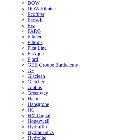
DOW
DOW Filmtec
Ecofilter
Ecosoft
Eva
FARG
Filmtec
Filtrons
First Line
FitAqua
Fjord
GEB Groupe Barthelemy
GF
Glaclean
Gletcher
Globus
Greenway
Haiao
Hansgrohe
HC
HM Digital
Honeywell
Hydraffin
Hydranautics
Hydrolite