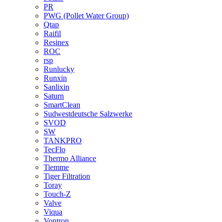
PR
PWG (Pollet Water Group)
Qtap
Raifil
Resinex
ROC
rsp
Runlucky
Runxin
Sanlixin
Saturn
SmartClean
Sudwestdeutsche Salzwerke
SVOD
SW
TANKPRO
TecFlo
Thermo Alliance
Tiemme
Tiger Filtration
Toray
Touch-Z
Valve
Viqua
Vontron