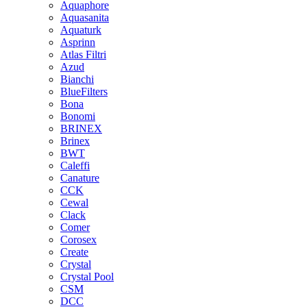
Aquaphore
Aquasanita
Aquaturk
Asprinn
Atlas Filtri
Azud
Bianchi
BlueFilters
Bona
Bonomi
BRINEX
Brinex
BWT
Caleffi
Canature
CCK
Cewal
Clack
Comer
Corosex
Create
Crystal
Crystal Pool
CSM
DCC