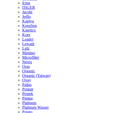
Icma
ITiGER
Jacobi
Jetflo
Kaplya
KeenSen
Kinetico
Koer
Leader
Lewatit
Lidz
Mastino
Microfilter
Nerex
Oras
Organic
Organic (Taiwan)
Ovay
Pallas
Pentair
Pentek
Pimtas
Platinum
Platinum Wasser
Potato