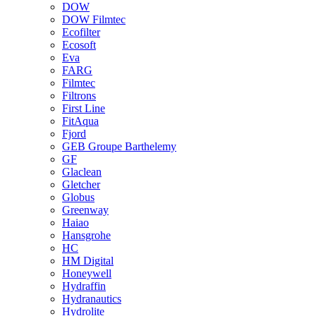
DOW
DOW Filmtec
Ecofilter
Ecosoft
Eva
FARG
Filmtec
Filtrons
First Line
FitAqua
Fjord
GEB Groupe Barthelemy
GF
Glaclean
Gletcher
Globus
Greenway
Haiao
Hansgrohe
HC
HM Digital
Honeywell
Hydraffin
Hydranautics
Hydrolite