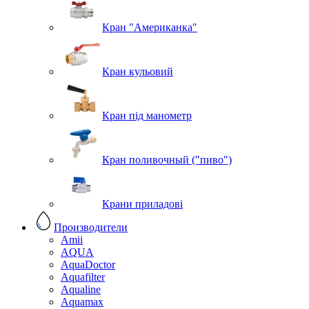
Кран "Американка"
Кран кульовий
Кран під манометр
Кран поливочный ("пиво")
Крани приладові
Производители
Amii
AQUA
AquaDoctor
Aquafilter
Aqualine
Aquamax