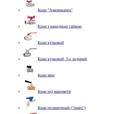
Кран "Американка"
Кран з накидною гайкою
Кран кульовий
Кран кульовий, 3-х ходовий
Кран міні
Кран під манометр
Кран поливочный ("пиво")