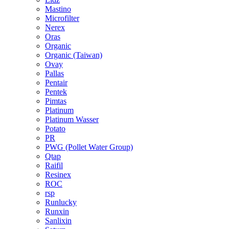
Mastino
Microfilter
Nerex
Oras
Organic
Organic (Taiwan)
Ovay
Pallas
Pentair
Pentek
Pimtas
Platinum
Platinum Wasser
Potato
PR
PWG (Pollet Water Group)
Qtap
Raifil
Resinex
ROC
rsp
Runlucky
Runxin
Sanlixin