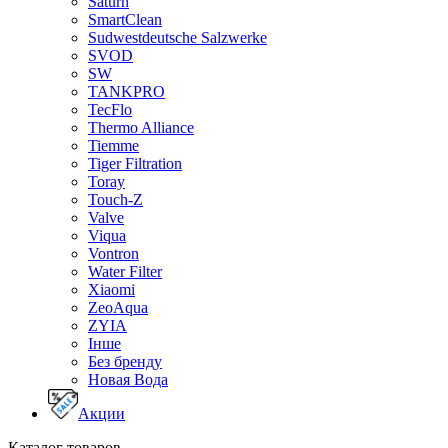
Saturn
SmartClean
Sudwestdeutsche Salzwerke
SVOD
SW
TANKPRO
TecFlo
Thermo Alliance
Tiemme
Tiger Filtration
Toray
Touch-Z
Valve
Viqua
Vontron
Water Filter
Xiaomi
ZeoAqua
ZYIA
Інше
Без бренду
Новая Вода
Акции
Каталог товаров