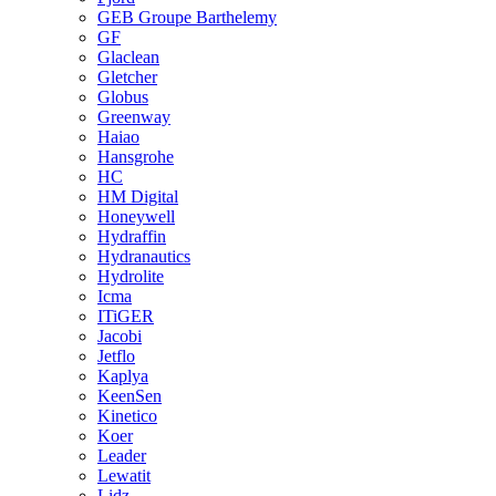
GEB Groupe Barthelemy
GF
Glaclean
Gletcher
Globus
Greenway
Haiao
Hansgrohe
HC
HM Digital
Honeywell
Hydraffin
Hydranautics
Hydrolite
Icma
ITiGER
Jacobi
Jetflo
Kaplya
KeenSen
Kinetico
Koer
Leader
Lewatit
Lidz