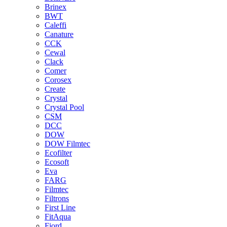
Brinex
BWT
Caleffi
Canature
CCK
Cewal
Clack
Comer
Corosex
Create
Crystal
Crystal Pool
CSM
DCC
DOW
DOW Filmtec
Ecofilter
Ecosoft
Eva
FARG
Filmtec
Filtrons
First Line
FitAqua
Fjord