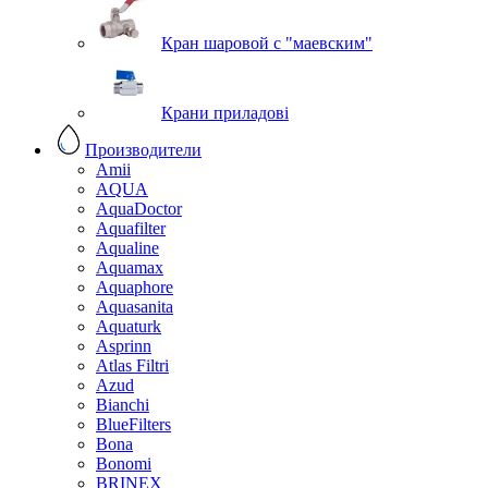
Кран шаровой с "маевским"
Крани приладові
Производители
Amii
AQUA
AquaDoctor
Aquafilter
Aqualine
Aquamax
Aquaphore
Aquasanita
Aquaturk
Asprinn
Atlas Filtri
Azud
Bianchi
BlueFilters
Bona
Bonomi
BRINEX