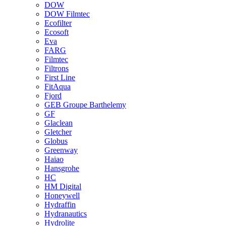
DOW
DOW Filmtec
Ecofilter
Ecosoft
Eva
FARG
Filmtec
Filtrons
First Line
FitAqua
Fjord
GEB Groupe Barthelemy
GF
Glaclean
Gletcher
Globus
Greenway
Haiao
Hansgrohe
HC
HM Digital
Honeywell
Hydraffin
Hydranautics
Hydrolite