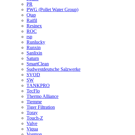
PR
PWG (Pollet Water Group)
Qtap
Raifil
Resinex
ROC
rsp
Runlucky
Runxin
Sanlixin
Saturn
SmartClean
Sudwestdeutsche Salzwerke
SVOD
SW
TANKPRO
TecFlo
Thermo Alliance
Tiemme
Tiger Filtration
Toray
Touch-Z
Valve
Viqua
Vontron