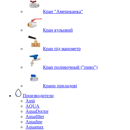
Кран "Американка"
Кран кульовий
Кран під манометр
Кран поливочный ("пиво")
Крани приладові
Производители
Amii
AQUA
AquaDoctor
Aquafilter
Aqualine
Aquamax