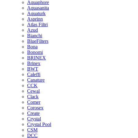
Aquaphore
Aquasanita
Aquaturk
Asprinn
Atlas Filtri
Azud
Bianchi
BlueFilters
Bona
Bonomi
BRINEX
Brinex
BWT
Caleffi
Canature
CCK
Cewal
Clack
Comer
Corosex
Create
Crystal
Crystal Pool
CSM
DCC