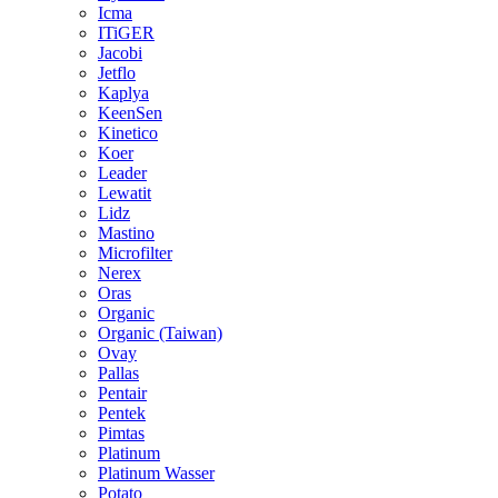
Icma
ITiGER
Jacobi
Jetflo
Kaplya
KeenSen
Kinetico
Koer
Leader
Lewatit
Lidz
Mastino
Microfilter
Nerex
Oras
Organic
Organic (Taiwan)
Ovay
Pallas
Pentair
Pentek
Pimtas
Platinum
Platinum Wasser
Potato