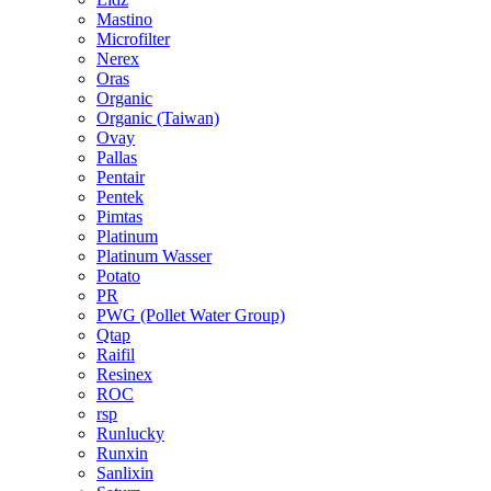
Mastino
Microfilter
Nerex
Oras
Organic
Organic (Taiwan)
Ovay
Pallas
Pentair
Pentek
Pimtas
Platinum
Platinum Wasser
Potato
PR
PWG (Pollet Water Group)
Qtap
Raifil
Resinex
ROC
rsp
Runlucky
Runxin
Sanlixin