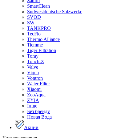
Saturn
SmartClean
Sudwestdeutsche Salzwerke
SVOD
SW
TANKPRO
TecFlo
Thermo Alliance
Tiemme
Tiger Filtration
Toray
Touch-Z
Valve
Viqua
Vontron
Water Filter
Xiaomi
ZeoAqua
ZYIA
Інше
Без бренду
Новая Вода
Акции
Каталог товаров