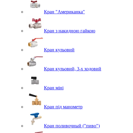
Кран "Американка"
Кран з накидною гайкою
Кран кульовий
Кран кульовий, 3-х ходовий
Кран міні
Кран під манометр
Кран поливочный ("пиво")