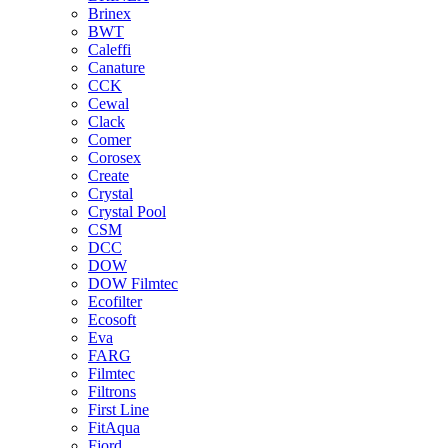
Brinex
BWT
Caleffi
Canature
CCK
Cewal
Clack
Comer
Corosex
Create
Crystal
Crystal Pool
CSM
DCC
DOW
DOW Filmtec
Ecofilter
Ecosoft
Eva
FARG
Filmtec
Filtrons
First Line
FitAqua
Fjord