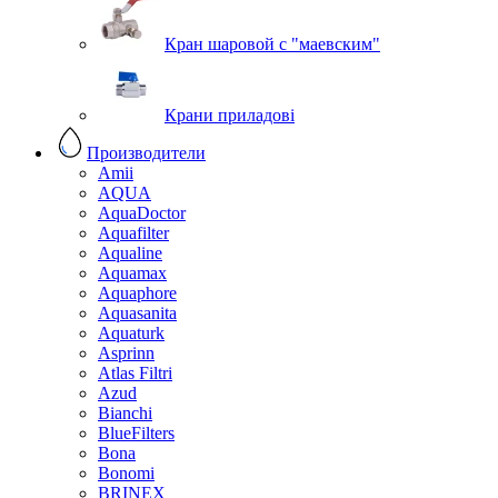
Кран шаровой с "маевским"
Крани приладові
Производители
Amii
AQUA
AquaDoctor
Aquafilter
Aqualine
Aquamax
Aquaphore
Aquasanita
Aquaturk
Asprinn
Atlas Filtri
Azud
Bianchi
BlueFilters
Bona
Bonomi
BRINEX