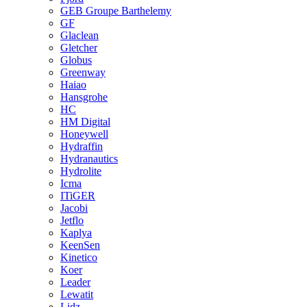
GEB Groupe Barthelemy
GF
Glaclean
Gletcher
Globus
Greenway
Haiao
Hansgrohe
HC
HM Digital
Honeywell
Hydraffin
Hydranautics
Hydrolite
Icma
ITiGER
Jacobi
Jetflo
Kaplya
KeenSen
Kinetico
Koer
Leader
Lewatit
Lidz