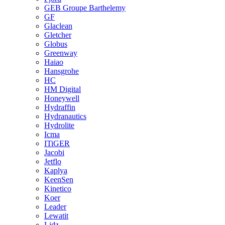
GEB Groupe Barthelemy
GF
Glaclean
Gletcher
Globus
Greenway
Haiao
Hansgrohe
HC
HM Digital
Honeywell
Hydraffin
Hydranautics
Hydrolite
Icma
ITiGER
Jacobi
Jetflo
Kaplya
KeenSen
Kinetico
Koer
Leader
Lewatit
Lidz