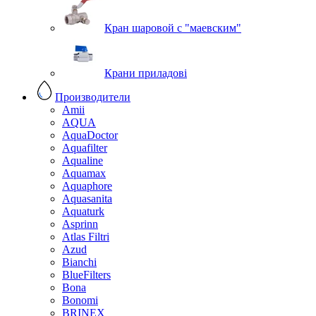
Кран шаровой с "маевским"
Крани приладові
Производители
Amii
AQUA
AquaDoctor
Aquafilter
Aqualine
Aquamax
Aquaphore
Aquasanita
Aquaturk
Asprinn
Atlas Filtri
Azud
Bianchi
BlueFilters
Bona
Bonomi
BRINEX