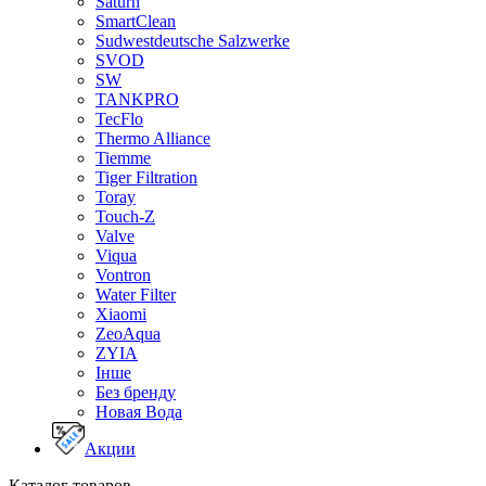
Saturn
SmartClean
Sudwestdeutsche Salzwerke
SVOD
SW
TANKPRO
TecFlo
Thermo Alliance
Tiemme
Tiger Filtration
Toray
Touch-Z
Valve
Viqua
Vontron
Water Filter
Xiaomi
ZeoAqua
ZYIA
Інше
Без бренду
Новая Вода
Акции
Каталог товаров