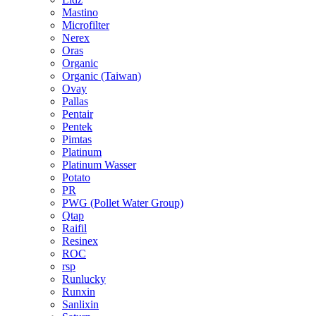
Mastino
Microfilter
Nerex
Oras
Organic
Organic (Taiwan)
Ovay
Pallas
Pentair
Pentek
Pimtas
Platinum
Platinum Wasser
Potato
PR
PWG (Pollet Water Group)
Qtap
Raifil
Resinex
ROC
rsp
Runlucky
Runxin
Sanlixin