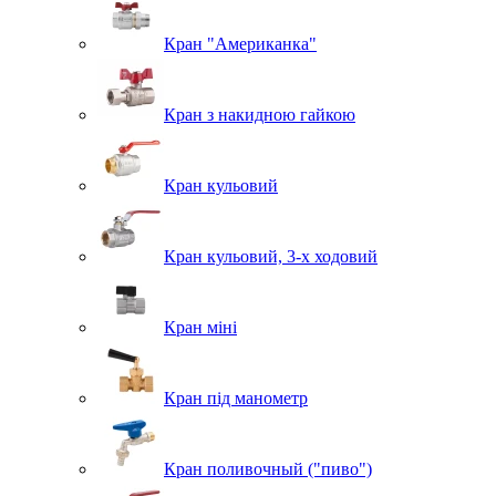
Кран "Американка"
Кран з накидною гайкою
Кран кульовий
Кран кульовий, 3-х ходовий
Кран міні
Кран під манометр
Кран поливочный ("пиво")