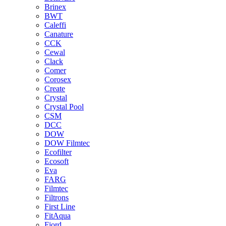
Brinex
BWT
Caleffi
Canature
CCK
Cewal
Clack
Comer
Corosex
Create
Crystal
Crystal Pool
CSM
DCC
DOW
DOW Filmtec
Ecofilter
Ecosoft
Eva
FARG
Filmtec
Filtrons
First Line
FitAqua
Fjord