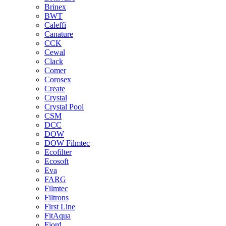
Brinex
BWT
Caleffi
Canature
CCK
Cewal
Clack
Comer
Corosex
Create
Crystal
Crystal Pool
CSM
DCC
DOW
DOW Filmtec
Ecofilter
Ecosoft
Eva
FARG
Filmtec
Filtrons
First Line
FitAqua
Fjord