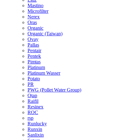
Mastino
Microfilter
Nerex
Oras
Organic
Organic (Taiwan)
Ovay
Pallas
Pentair
Pentek
Pimtas
Platinum
Platinum Wasser
Potato
PR
PWG (Pollet Water Group)
Qtap
Raifil
Resinex
ROC
rsp
Runlucky
Runxin
Sanlixin