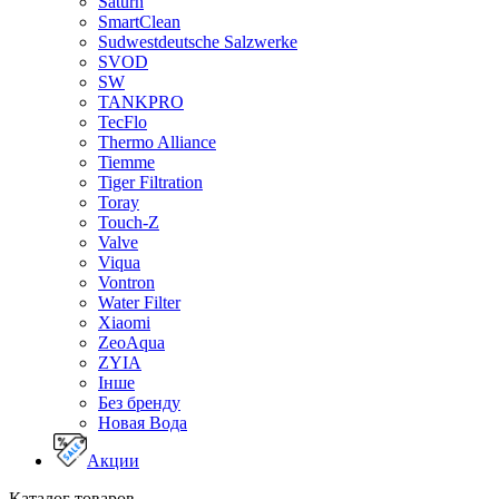
Saturn
SmartClean
Sudwestdeutsche Salzwerke
SVOD
SW
TANKPRO
TecFlo
Thermo Alliance
Tiemme
Tiger Filtration
Toray
Touch-Z
Valve
Viqua
Vontron
Water Filter
Xiaomi
ZeoAqua
ZYIA
Інше
Без бренду
Новая Вода
Акции
Каталог товаров