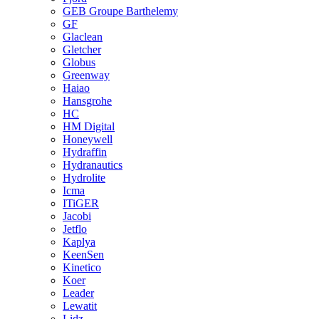
GEB Groupe Barthelemy
GF
Glaclean
Gletcher
Globus
Greenway
Haiao
Hansgrohe
HC
HM Digital
Honeywell
Hydraffin
Hydranautics
Hydrolite
Icma
ITiGER
Jacobi
Jetflo
Kaplya
KeenSen
Kinetico
Koer
Leader
Lewatit
Lidz