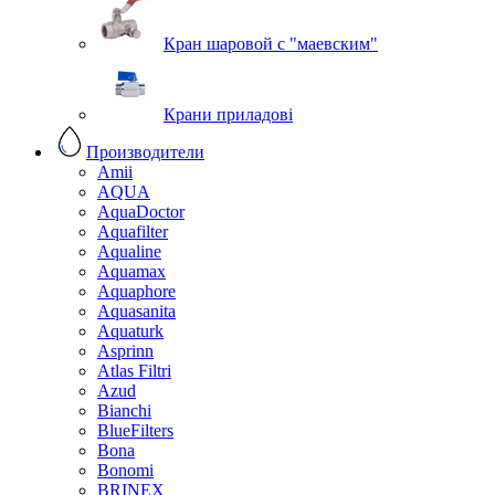
Кран шаровой с "маевским"
Крани приладові
Производители
Amii
AQUA
AquaDoctor
Aquafilter
Aqualine
Aquamax
Aquaphore
Aquasanita
Aquaturk
Asprinn
Atlas Filtri
Azud
Bianchi
BlueFilters
Bona
Bonomi
BRINEX