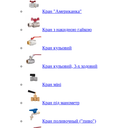
Кран "Американка"
Кран з накидною гайкою
Кран кульовий
Кран кульовий, 3-х ходовий
Кран міні
Кран під манометр
Кран поливочный ("пиво")