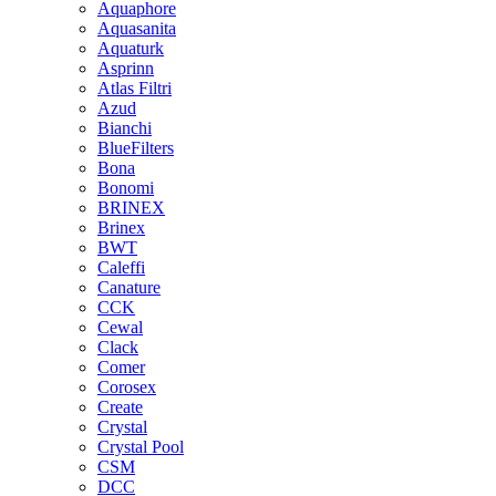
Aquaphore
Aquasanita
Aquaturk
Asprinn
Atlas Filtri
Azud
Bianchi
BlueFilters
Bona
Bonomi
BRINEX
Brinex
BWT
Caleffi
Canature
CCK
Cewal
Clack
Comer
Corosex
Create
Crystal
Crystal Pool
CSM
DCC