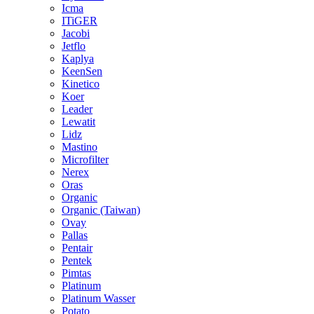
Icma
ITiGER
Jacobi
Jetflo
Kaplya
KeenSen
Kinetico
Koer
Leader
Lewatit
Lidz
Mastino
Microfilter
Nerex
Oras
Organic
Organic (Taiwan)
Ovay
Pallas
Pentair
Pentek
Pimtas
Platinum
Platinum Wasser
Potato