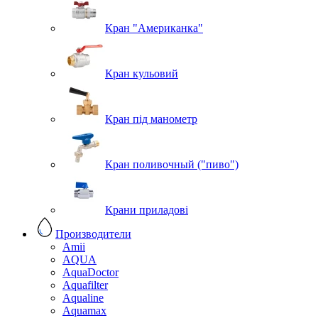
Кран "Американка"
Кран кульовий
Кран під манометр
Кран поливочный ("пиво")
Крани приладові
Производители
Amii
AQUA
AquaDoctor
Aquafilter
Aqualine
Aquamax