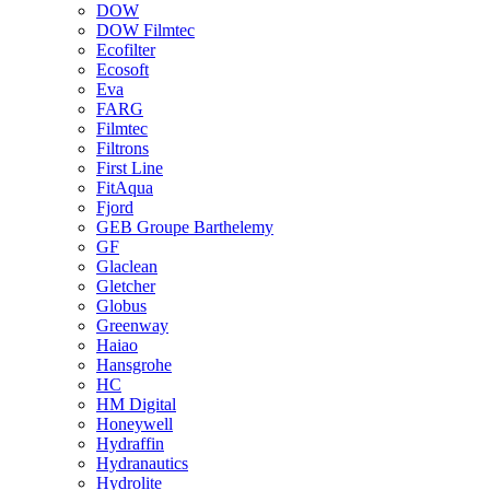
DOW
DOW Filmtec
Ecofilter
Ecosoft
Eva
FARG
Filmtec
Filtrons
First Line
FitAqua
Fjord
GEB Groupe Barthelemy
GF
Glaclean
Gletcher
Globus
Greenway
Haiao
Hansgrohe
HC
HM Digital
Honeywell
Hydraffin
Hydranautics
Hydrolite