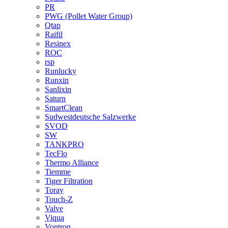
PR
PWG (Pollet Water Group)
Qtap
Raifil
Resinex
ROC
rsp
Runlucky
Runxin
Sanlixin
Saturn
SmartClean
Sudwestdeutsche Salzwerke
SVOD
SW
TANKPRO
TecFlo
Thermo Alliance
Tiemme
Tiger Filtration
Toray
Touch-Z
Valve
Viqua
Vontron