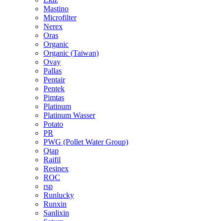
Mastino
Microfilter
Nerex
Oras
Organic
Organic (Taiwan)
Ovay
Pallas
Pentair
Pentek
Pimtas
Platinum
Platinum Wasser
Potato
PR
PWG (Pollet Water Group)
Qtap
Raifil
Resinex
ROC
rsp
Runlucky
Runxin
Sanlixin