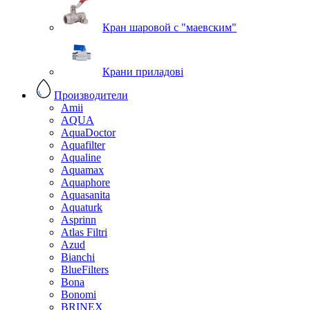
Кран шаровой с "маевским"
Крани приладові
Производители
Amii
AQUA
AquaDoctor
Aquafilter
Aqualine
Aquamax
Aquaphore
Aquasanita
Aquaturk
Asprinn
Atlas Filtri
Azud
Bianchi
BlueFilters
Bona
Bonomi
BRINEX