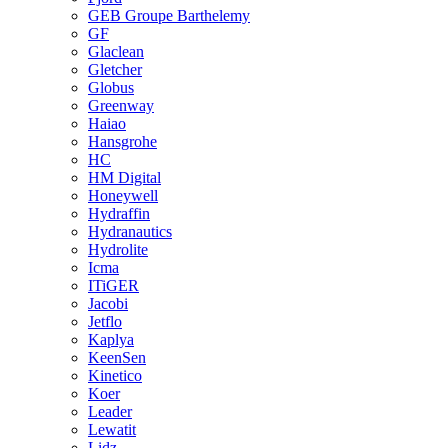
GEB Groupe Barthelemy
GF
Glaclean
Gletcher
Globus
Greenway
Haiao
Hansgrohe
HC
HM Digital
Honeywell
Hydraffin
Hydranautics
Hydrolite
Icma
ITiGER
Jacobi
Jetflo
Kaplya
KeenSen
Kinetico
Koer
Leader
Lewatit
Lidz