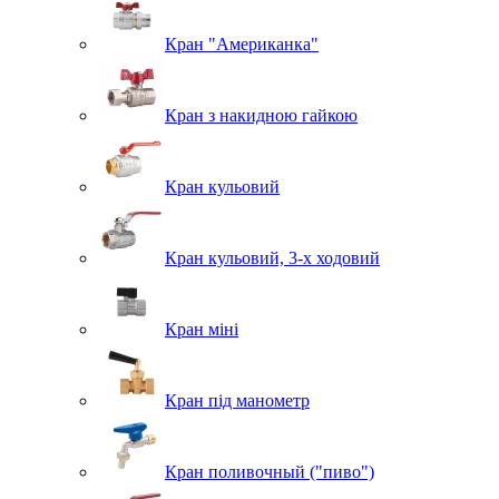
Кран "Американка"
Кран з накидною гайкою
Кран кульовий
Кран кульовий, 3-х ходовий
Кран міні
Кран під манометр
Кран поливочный ("пиво")