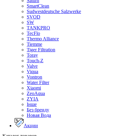
Saturn
SmartClean
Sudwestdeutsche Salzwerke
SVOD
SW
TANKPRO
TecFlo
Thermo Alliance
Tiemme
Tiger Filtration
Toray
Touch-Z
Valve
Viqua
Vontron
Water Filter
Xiaomi
ZeoAqua
ZYIA
Інше
Без бренду
Новая Вода
Акции
Каталог товаров