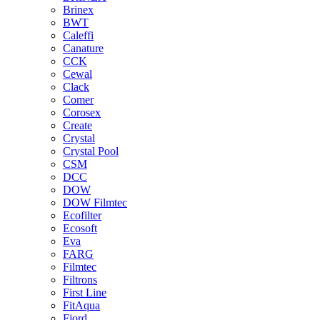
Brinex
BWT
Caleffi
Canature
CCK
Cewal
Clack
Comer
Corosex
Create
Crystal
Crystal Pool
CSM
DCC
DOW
DOW Filmtec
Ecofilter
Ecosoft
Eva
FARG
Filmtec
Filtrons
First Line
FitAqua
Fjord