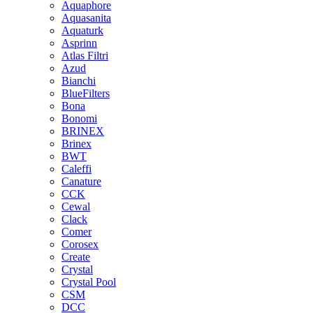
Aquaphore
Aquasanita
Aquaturk
Asprinn
Atlas Filtri
Azud
Bianchi
BlueFilters
Bona
Bonomi
BRINEX
Brinex
BWT
Caleffi
Canature
CCK
Cewal
Clack
Comer
Corosex
Create
Crystal
Crystal Pool
CSM
DCC