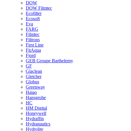
DOW
DOW Filmtec
Ecofilter
Ecosoft
Eva
FARG
Filmtec
Filtrons
First Line
FitAqua
Fjord
GEB Groupe Barthelemy
GF
Glaclean
Gletcher
Globus
Greenway
Haiao
Hansgrohe
HC
HM Digital
Honeywell
Hydraffin
Hydranautics
Hydrolite