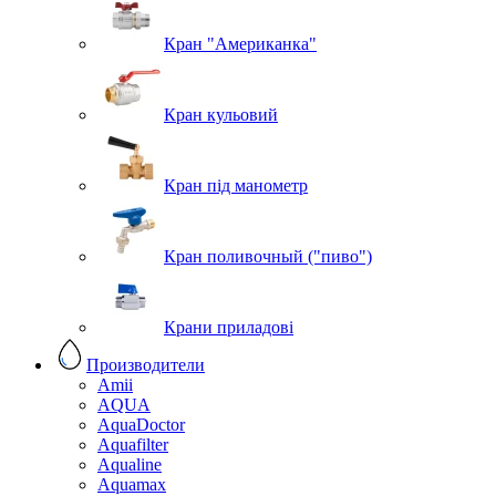
Кран "Американка"
Кран кульовий
Кран під манометр
Кран поливочный ("пиво")
Крани приладові
Производители
Amii
AQUA
AquaDoctor
Aquafilter
Aqualine
Aquamax