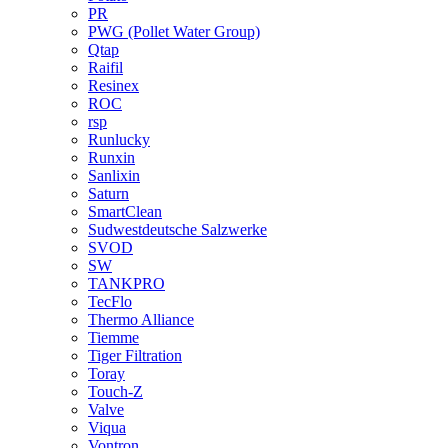
PR
PWG (Pollet Water Group)
Qtap
Raifil
Resinex
ROC
rsp
Runlucky
Runxin
Sanlixin
Saturn
SmartClean
Sudwestdeutsche Salzwerke
SVOD
SW
TANKPRO
TecFlo
Thermo Alliance
Tiemme
Tiger Filtration
Toray
Touch-Z
Valve
Viqua
Vontron