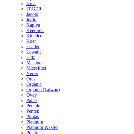
Icma
ITiGER
Jacobi
Jetflo
Kaplya
KeenSen
Kinetico
Koer
Leader
Lewatit
Lidz
Mastino
Microfilter
Nerex
Oras
Organic
Organic (Taiwan)
Ovay
Pallas
Pentair
Pentek
Pimtas
Platinum
Platinum Wasser
Potato