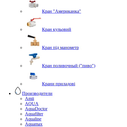
Кран "Американка"
Кран кульовий
Кран під манометр
Кран поливочный ("пиво")
Крани приладові
Производители
Amii
AQUA
AquaDoctor
Aquafilter
Aqualine
Aquamax