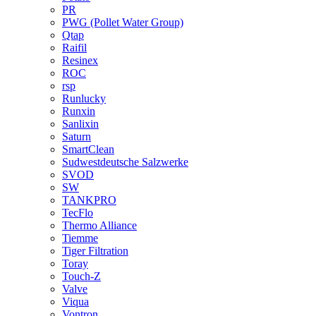
PR
PWG (Pollet Water Group)
Qtap
Raifil
Resinex
ROC
rsp
Runlucky
Runxin
Sanlixin
Saturn
SmartClean
Sudwestdeutsche Salzwerke
SVOD
SW
TANKPRO
TecFlo
Thermo Alliance
Tiemme
Tiger Filtration
Toray
Touch-Z
Valve
Viqua
Vontron