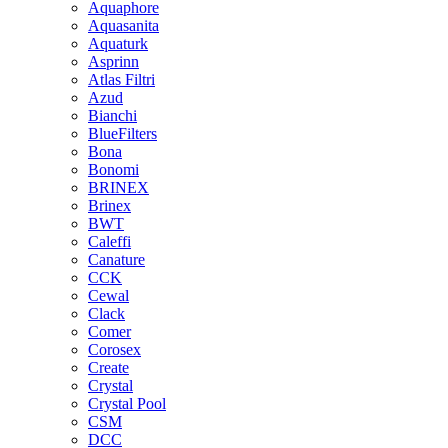
Aquaphore
Aquasanita
Aquaturk
Asprinn
Atlas Filtri
Azud
Bianchi
BlueFilters
Bona
Bonomi
BRINEX
Brinex
BWT
Caleffi
Canature
CCK
Cewal
Clack
Comer
Corosex
Create
Crystal
Crystal Pool
CSM
DCC