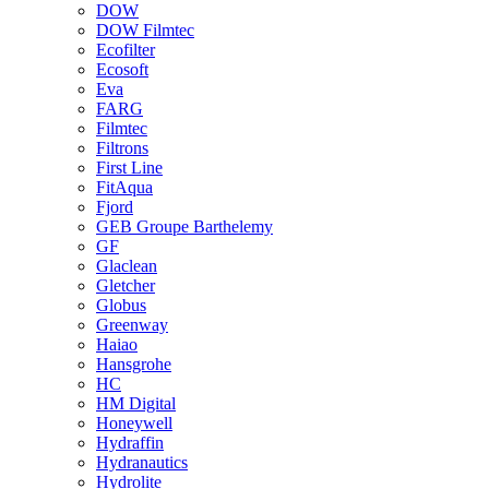
DOW
DOW Filmtec
Ecofilter
Ecosoft
Eva
FARG
Filmtec
Filtrons
First Line
FitAqua
Fjord
GEB Groupe Barthelemy
GF
Glaclean
Gletcher
Globus
Greenway
Haiao
Hansgrohe
HC
HM Digital
Honeywell
Hydraffin
Hydranautics
Hydrolite