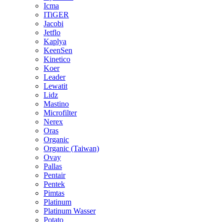
Icma
ITiGER
Jacobi
Jetflo
Kaplya
KeenSen
Kinetico
Koer
Leader
Lewatit
Lidz
Mastino
Microfilter
Nerex
Oras
Organic
Organic (Taiwan)
Ovay
Pallas
Pentair
Pentek
Pimtas
Platinum
Platinum Wasser
Potato