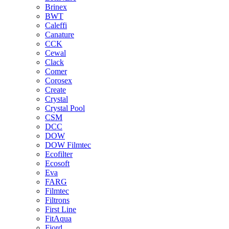
Brinex
BWT
Caleffi
Canature
CCK
Cewal
Clack
Comer
Corosex
Create
Crystal
Crystal Pool
CSM
DCC
DOW
DOW Filmtec
Ecofilter
Ecosoft
Eva
FARG
Filmtec
Filtrons
First Line
FitAqua
Fjord