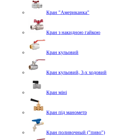
Кран "Американка"
Кран з накидною гайкою
Кран кульовий
Кран кульовий, 3-х ходовий
Кран міні
Кран під манометр
Кран поливочный ("пиво")