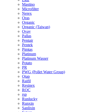
Mastino
Microfilter
Nerex
Oras
Organic
Organic (Taiwan)
Ovay
Pallas
Pentair
Pentek
Pimtas
Platinum
Platinum Wasser
Potato
PR
PWG (Pollet Water Group)
Qtap
Raifil
Resinex
ROC
rsp
Runlucky
Runxin
Sanlixin