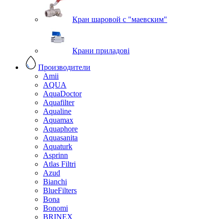
Кран шаровой с "маевским"
Крани приладові
Производители
Amii
AQUA
AquaDoctor
Aquafilter
Aqualine
Aquamax
Aquaphore
Aquasanita
Aquaturk
Asprinn
Atlas Filtri
Azud
Bianchi
BlueFilters
Bona
Bonomi
BRINEX