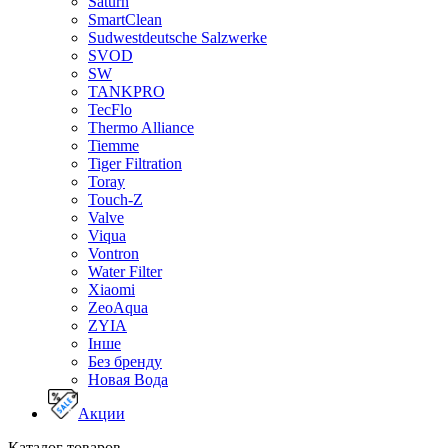
Saturn
SmartClean
Sudwestdeutsche Salzwerke
SVOD
SW
TANKPRO
TecFlo
Thermo Alliance
Tiemme
Tiger Filtration
Toray
Touch-Z
Valve
Viqua
Vontron
Water Filter
Xiaomi
ZeoAqua
ZYIA
Інше
Без бренду
Новая Вода
Акции
Каталог товаров