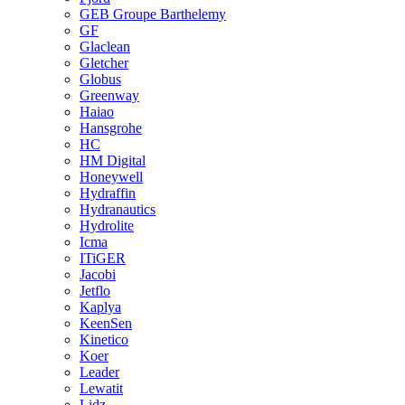
GEB Groupe Barthelemy
GF
Glaclean
Gletcher
Globus
Greenway
Haiao
Hansgrohe
HC
HM Digital
Honeywell
Hydraffin
Hydranautics
Hydrolite
Icma
ITiGER
Jacobi
Jetflo
Kaplya
KeenSen
Kinetico
Koer
Leader
Lewatit
Lidz