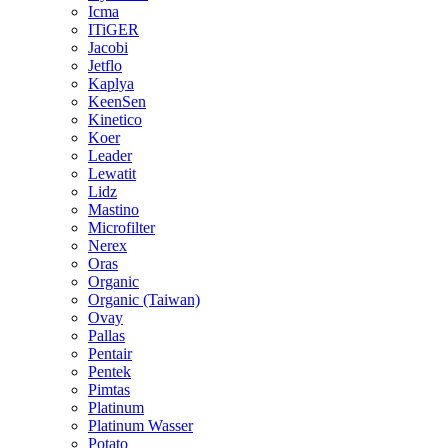
Icma
ITiGER
Jacobi
Jetflo
Kaplya
KeenSen
Kinetico
Koer
Leader
Lewatit
Lidz
Mastino
Microfilter
Nerex
Oras
Organic
Organic (Taiwan)
Ovay
Pallas
Pentair
Pentek
Pimtas
Platinum
Platinum Wasser
Potato