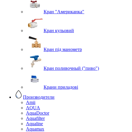
Кран "Американка"
Кран кульовий
Кран під манометр
Кран поливочный ("пиво")
Крани приладові
Производители
Amii
AQUA
AquaDoctor
Aquafilter
Aqualine
Aquamax