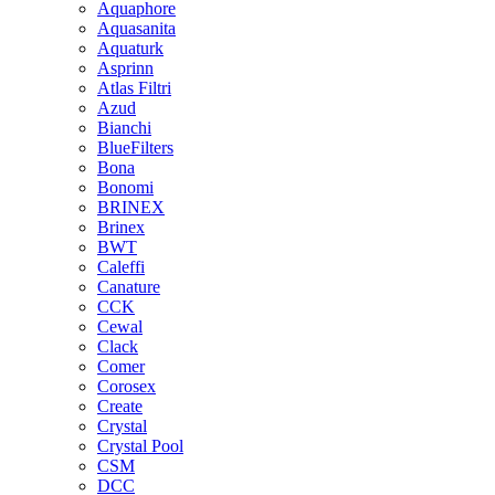
Aquaphore
Aquasanita
Aquaturk
Asprinn
Atlas Filtri
Azud
Bianchi
BlueFilters
Bona
Bonomi
BRINEX
Brinex
BWT
Caleffi
Canature
CCK
Cewal
Clack
Comer
Corosex
Create
Crystal
Crystal Pool
CSM
DCC