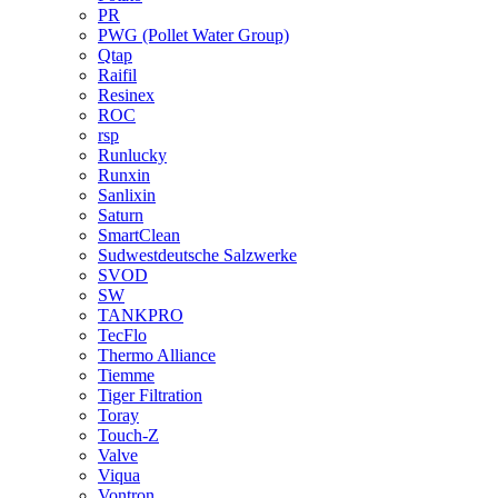
PR
PWG (Pollet Water Group)
Qtap
Raifil
Resinex
ROC
rsp
Runlucky
Runxin
Sanlixin
Saturn
SmartClean
Sudwestdeutsche Salzwerke
SVOD
SW
TANKPRO
TecFlo
Thermo Alliance
Tiemme
Tiger Filtration
Toray
Touch-Z
Valve
Viqua
Vontron