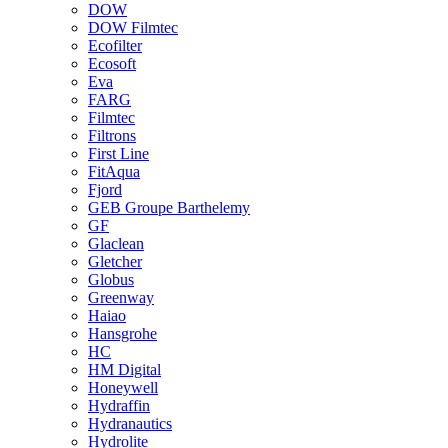
DOW
DOW Filmtec
Ecofilter
Ecosoft
Eva
FARG
Filmtec
Filtrons
First Line
FitAqua
Fjord
GEB Groupe Barthelemy
GF
Glaclean
Gletcher
Globus
Greenway
Haiao
Hansgrohe
HC
HM Digital
Honeywell
Hydraffin
Hydranautics
Hydrolite