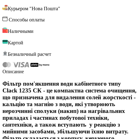
Курьером "Нова Пошта"
Способы оплаты
Наличными
Картой
Безналичный расчет
Описание
Фільтр пом'якшення води кабінетного типу
Clack 1235 CК - це компактна система очищення,
що призначена для видалення солей жорсткості -
кальцію та магнію з води, які утворюють
нерозчинні сполуки (накип) на нагрівальних
приладах і частинах побутової техніки,
сантехніки, а також вступають у реакцію з
мийними засобами, збільшуючи їхню витрату.
Фільтр складається з корпусу, керуючого