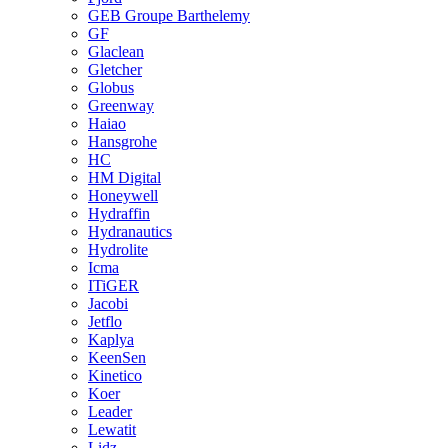
GEB Groupe Barthelemy
GF
Glaclean
Gletcher
Globus
Greenway
Haiao
Hansgrohe
HC
HM Digital
Honeywell
Hydraffin
Hydranautics
Hydrolite
Icma
ITiGER
Jacobi
Jetflo
Kaplya
KeenSen
Kinetico
Koer
Leader
Lewatit
Lidz