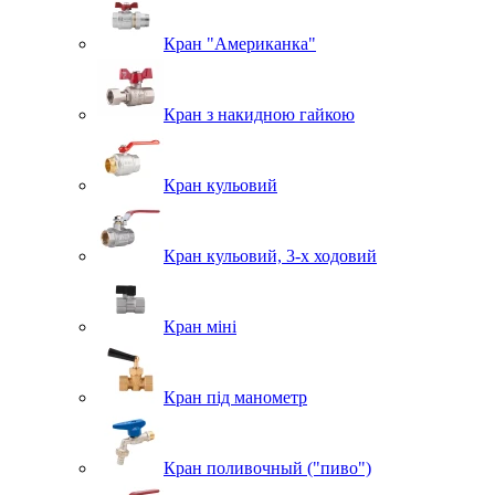
Кран "Американка"
Кран з накидною гайкою
Кран кульовий
Кран кульовий, 3-х ходовий
Кран міні
Кран під манометр
Кран поливочный ("пиво")