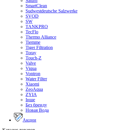
Saturn
SmartClean
Sudwestdeutsche Salzwerke
SVOD
SW
TANKPRO
TecFlo
Thermo Alliance
Tiemme
Tiger Filtration
Toray
Touch-Z
Valve
Viqua
Vontron
Water Filter
Xiaomi
ZeoAqua
ZYIA
Інше
Без бренду
Новая Вода
Акции
Каталог товаров