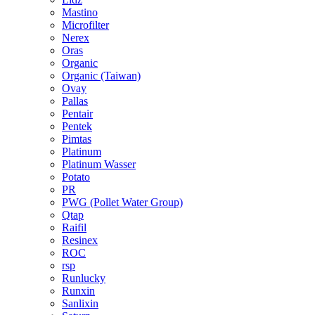
Mastino
Microfilter
Nerex
Oras
Organic
Organic (Taiwan)
Ovay
Pallas
Pentair
Pentek
Pimtas
Platinum
Platinum Wasser
Potato
PR
PWG (Pollet Water Group)
Qtap
Raifil
Resinex
ROC
rsp
Runlucky
Runxin
Sanlixin