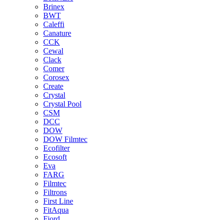
Brinex
BWT
Caleffi
Canature
CCK
Cewal
Clack
Comer
Corosex
Create
Crystal
Crystal Pool
CSM
DCC
DOW
DOW Filmtec
Ecofilter
Ecosoft
Eva
FARG
Filmtec
Filtrons
First Line
FitAqua
Fjord