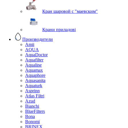
Кран шаровой с "маевским"
Крани приладові
Производители
Amii
AQUA
AquaDoctor
Aquafilter
Aqualine
Aquamax
Aquaphore
Aquasanita
Aquaturk
Asprinn
Atlas Filtri
Azud
Bianchi
BlueFilters
Bona
Bonomi
BRINEX