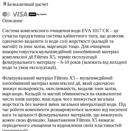
Безналичный расчет
Описание
Система комплексного очищення води EVA 1017 СК – це
сучасна продуктивна система кабінетного типу, що дозволяє
одночасно видалити із води солі жорсткості (кальцій та
магній) та іони заліза, марганцю тощо. Для очищення
використовується мультимедійний іонообмінний матеріал
комплексної дії Filtrons X5, термін експлуатації
фільтрувального матеріалу – 6-10 років (залежить від вихідної
води та умов експлуатації).
Фільтрувальний матеріал Filtrons X5 – мультимедійний
іонообмінний матеріал комплексної дії, який одночасно
знижує кольоровість, окислюваність, видаляє іони заліза,
марганцю. Кальцій та магній обмінюються на еквівалентне
число іонів натрію, внаслідок чого знижується загальна
жорсткість без значної зміни загальної мінералізації води. Під
час роботи компоненти розшаровуються залежно від насипної
ваги та щільності фільтрувальних матеріалів, що виконують
кожен свою функцію. Завантаження Filtrons X5 вимагає
періодичного очищення та відновлення своїх властивостей
(регенерації).