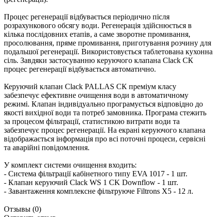
Процес регенерації відбувається періодично після
розрахункового обсягу води. Регенерація здійснюється в
кілька послідовних етапів, а саме зворотне промивання,
просолювання, пряме промивання, приготування розчину для
подальшої регенерації. Використовується таблетована кухонна
сіль. Завдяки застосуванню керуючого клапана Clack CК
процес регенерації відбувається автоматично.
Керуючий клапан Clack PALLAS CК преміум класу
забезпечує ефективне очищення води в автоматичному
режимі. Клапан індивідуально програмується відповідно до
якості вихідної води та потреб замовника. Програма стежить
за процесом фільтрації, статистикою витрати води та
забезпечує процес регенерації. На екрані керуючого клапана
відображається інформація про всі поточні процеси, сервісні
та аварійні повідомлення.
У комплект системи очищення входить:
- Система фільтрації кабінетного типу EVA 1017 - 1 шт.
- Клапан керуючий Clack WS 1 CK Downflow - 1 шт.
- Завантаження комплексне фiльтруюче Filtrons X5 - 12 л.
Отзывы (0)