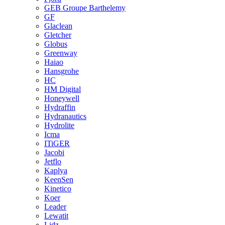
GEB Groupe Barthelemy
GF
Glaclean
Gletcher
Globus
Greenway
Haiao
Hansgrohe
HC
HM Digital
Honeywell
Hydraffin
Hydranautics
Hydrolite
Icma
ITiGER
Jacobi
Jetflo
Kaplya
KeenSen
Kinetico
Koer
Leader
Lewatit
Lidz