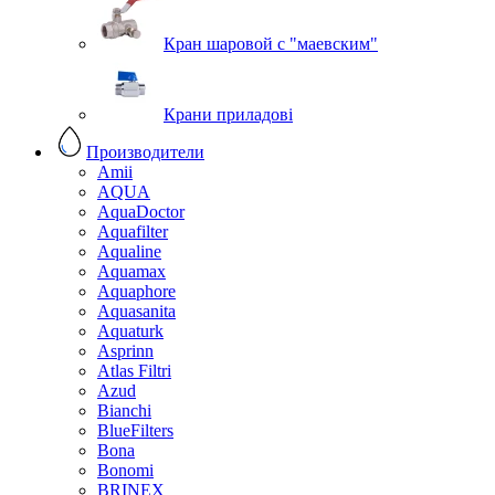
Кран шаровой с "маевским"
Крани приладові
Производители
Amii
AQUA
AquaDoctor
Aquafilter
Aqualine
Aquamax
Aquaphore
Aquasanita
Aquaturk
Asprinn
Atlas Filtri
Azud
Bianchi
BlueFilters
Bona
Bonomi
BRINEX