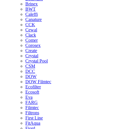
Brinex
BWT
Caleffi
Canature
CCK
Cewal
Clack
Comer
Corosex
Create
Crystal
Crystal Pool
CSM
DCC
DOW
DOW Filmtec
Ecofilter
Ecosoft
Eva
FARG
Filmtec
Filtrons
First Line
FitAqua
Fjord