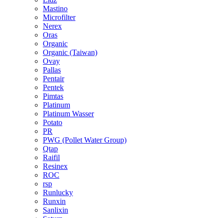
Mastino
Microfilter
Nerex
Oras
Organic
Organic (Taiwan)
Ovay
Pallas
Pentair
Pentek
Pimtas
Platinum
Platinum Wasser
Potato
PR
PWG (Pollet Water Group)
Qtap
Raifil
Resinex
ROC
rsp
Runlucky
Runxin
Sanlixin