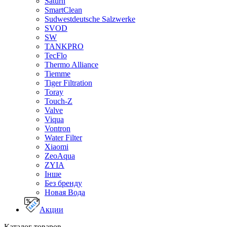
Saturn
SmartClean
Sudwestdeutsche Salzwerke
SVOD
SW
TANKPRO
TecFlo
Thermo Alliance
Tiemme
Tiger Filtration
Toray
Touch-Z
Valve
Viqua
Vontron
Water Filter
Xiaomi
ZeoAqua
ZYIA
Інше
Без бренду
Новая Вода
Акции
Каталог товаров