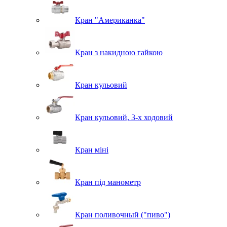
Кран "Американка"
Кран з накидною гайкою
Кран кульовий
Кран кульовий, 3-х ходовий
Кран міні
Кран під манометр
Кран поливочный ("пиво")