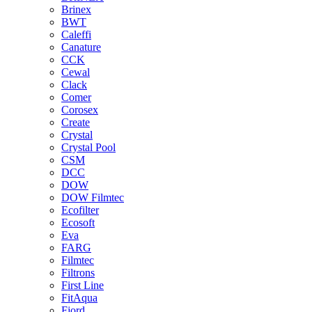
Brinex
BWT
Caleffi
Canature
CCK
Cewal
Clack
Comer
Corosex
Create
Crystal
Crystal Pool
CSM
DCC
DOW
DOW Filmtec
Ecofilter
Ecosoft
Eva
FARG
Filmtec
Filtrons
First Line
FitAqua
Fjord