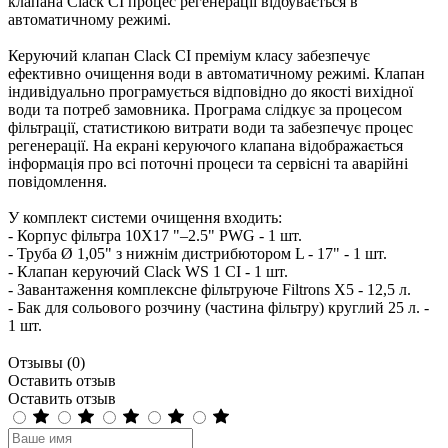
клапана Clack CІ процес регенерації відбувається в
автоматичному режимі.
Керуючий клапан Clack CI преміум класу забезпечує
ефективно очищення води в автоматичному режимі. Клапан
індивідуально програмується відповідно до якості вихідної
води та потреб замовника. Програма слідкує за процесом
фільтрації, статистикою витрати води та забезпечує процес
регенерації. На екрані керуючого клапана відображається
інформація про всі поточні процеси та сервісні та аварійні
повідомлення.
У комплект системи очищення входить:
- Корпус фільтра 10X17 "–2.5" PWG - 1 шт.
- Труба Ø 1,05" з нижнім дистрибютором L - 17" - 1 шт.
- Клапан керуючий Clack WS 1 CI - 1 шт.
- Завантаження комплексне фiльтруюче Filtrons X5 - 12,5 л.
- Бак для сольового розчину (частина фільтру) круглий 25 л. -
1 шт.
Отзывы (0)
Оставить отзыв
Оставить отзыв