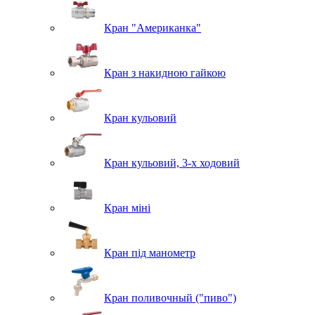
Кран "Американка"
Кран з накидною гайкою
Кран кульовий
Кран кульовий, 3-х ходовий
Кран міні
Кран під манометр
Кран поливочный ("пиво")