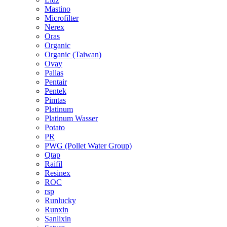
Mastino
Microfilter
Nerex
Oras
Organic
Organic (Taiwan)
Ovay
Pallas
Pentair
Pentek
Pimtas
Platinum
Platinum Wasser
Potato
PR
PWG (Pollet Water Group)
Qtap
Raifil
Resinex
ROC
rsp
Runlucky
Runxin
Sanlixin