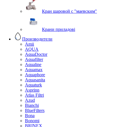
Кран шаровой с "маевским"
Крани приладові
Производители
Amii
AQUA
AquaDoctor
Aquafilter
Aqualine
Aquamax
Aquaphore
Aquasanita
Aquaturk
Asprinn
Atlas Filtri
Azud
Bianchi
BlueFilters
Bona
Bonomi
BRINEX