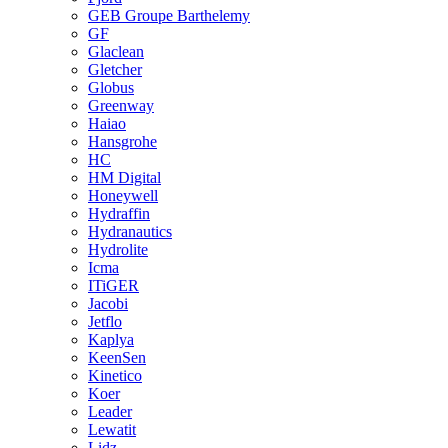
GEB Groupe Barthelemy
GF
Glaclean
Gletcher
Globus
Greenway
Haiao
Hansgrohe
HC
HM Digital
Honeywell
Hydraffin
Hydranautics
Hydrolite
Icma
ITiGER
Jacobi
Jetflo
Kaplya
KeenSen
Kinetico
Koer
Leader
Lewatit
Lidz