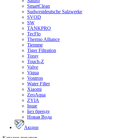
Saturn
SmartClean
Sudwestdeutsche Salzwerke
SVOD
SW
TANKPRO
TecFlo
Thermo Alliance
Tiemme
Tiger Filtration
Toray
Touch-Z
Valve
Viqua
Vontron
Water Filter
Xiaomi
ZeoAqua
ZYIA
Інше
Без бренду
Новая Вода
Акции
Каталог товаров