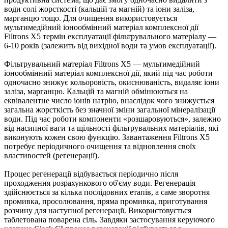
води солі жорсткості (кальцій та магній) та іони заліза,
марганцю тощо. Для очищення використовується
мультимедійний іонообмінний матеріал комплексної дії
Filtrons X5 термін експлуатації фільтрувального матеріалу —
6-10 років (залежить від вихідної води та умов експлуатації).
Фільтрувальний матеріал Filtrons X5 — мультимедійний
іонообмінний матеріал комплексної дії, який під час роботи
одночасно знижує кольоровість, окиснюваність, видаляє іони
заліза, марганцю. Кальцій та магній обмінюються на
еквівалентне число іонів натрію, внаслідок чого знижується
загальна жорсткість без значної зміни загальної мінералізації
води. Під час роботи компоненти «розшаровуються», залежно
від насипної ваги та щільності фільтрувальних матеріалів, які
виконують кожен свою функцію. Завантаження Filtrons X5
потребує періодичного очищення та відновлення своїх
властивостей (регенерації).
Процес регенерації відбувається періодично після
проходження розрахункового об'єму води. Регенерація
здійснюється за кілька послідовних етапів, а саме зворотня
промивка, просолювання, пряма промивка, приготування
розчину для наступної регенерації. Використовується
таблетована поварена сіль. Завдяки застосування керуючого