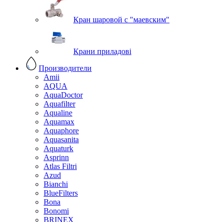
Кран шаровой с "маевским"
Крани приладові
Производители
Amii
AQUA
AquaDoctor
Aquafilter
Aqualine
Aquamax
Aquaphore
Aquasanita
Aquaturk
Asprinn
Atlas Filtri
Azud
Bianchi
BlueFilters
Bona
Bonomi
BRINEX