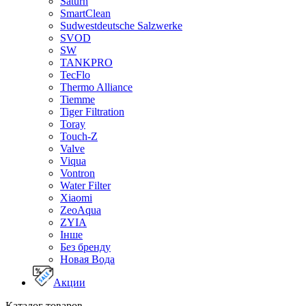
Saturn
SmartClean
Sudwestdeutsche Salzwerke
SVOD
SW
TANKPRO
TecFlo
Thermo Alliance
Tiemme
Tiger Filtration
Toray
Touch-Z
Valve
Viqua
Vontron
Water Filter
Xiaomi
ZeoAqua
ZYIA
Інше
Без бренду
Новая Вода
Акции
Каталог товаров