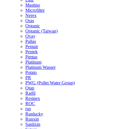
Mastino
Microfilter
Nerex
Oras
Organic
Organic (Taiwan)
Ovay
Pallas
Pentair
Pentek
Pimtas
Platinum
Platinum Wasser
Potato
PR
PWG (Pollet Water Group)
Qtap
Raifil
Resinex
ROC
rsp
Runlucky
Runxin
Sanlixin