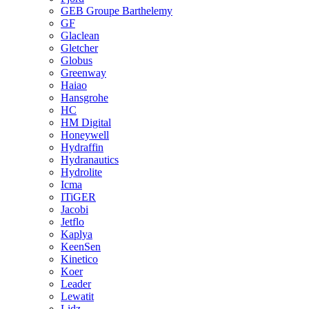
GEB Groupe Barthelemy
GF
Glaclean
Gletcher
Globus
Greenway
Haiao
Hansgrohe
HC
HM Digital
Honeywell
Hydraffin
Hydranautics
Hydrolite
Icma
ITiGER
Jacobi
Jetflo
Kaplya
KeenSen
Kinetico
Koer
Leader
Lewatit
Lidz