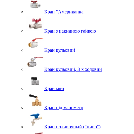
Кран "Американка"
Кран з накидною гайкою
Кран кульовий
Кран кульовий, 3-х ходовий
Кран міні
Кран під манометр
Кран поливочный ("пиво")