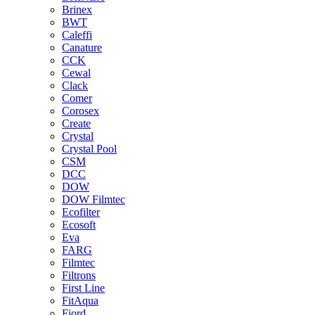
Brinex
BWT
Caleffi
Canature
CCK
Cewal
Clack
Comer
Corosex
Create
Crystal
Crystal Pool
CSM
DCC
DOW
DOW Filmtec
Ecofilter
Ecosoft
Eva
FARG
Filmtec
Filtrons
First Line
FitAqua
Fjord