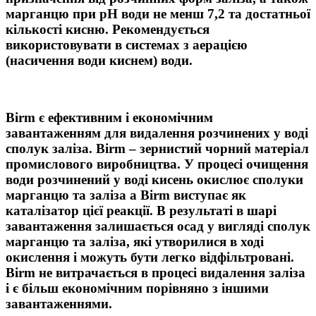
марганцю при рН води не менш 7,2 та достатньої
кількості кисню. Рекомендується
використовувати в системах з аерацією
(насичення води киснем) води.
Birm є ефективним і економічним
завантаженням для видалення розчинених у воді
сполук заліза. Birm – зернистий чорний матеріал
промислового виробництва. У процесі очищення
води розчинений у воді кисень окислює сполуки
марганцю та заліза а Birm виступає як
каталізатор цієї реакції. В результаті в шарі
завантаження залишається осад у вигляді сполук
марганцю та заліза, які утворилися в ході
окислення і можуть бути легко відфільтровані.
Birm не витрачається в процесі видалення заліза
і є більш економічним порівняно з іншими
завантаженнями.