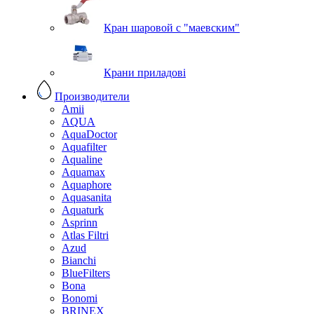
Кран шаровой с "маевским"
Крани приладові
Производители
Amii
AQUA
AquaDoctor
Aquafilter
Aqualine
Aquamax
Aquaphore
Aquasanita
Aquaturk
Asprinn
Atlas Filtri
Azud
Bianchi
BlueFilters
Bona
Bonomi
BRINEX