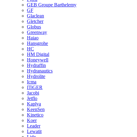
GEB Groupe Barthelemy
GF
Glaclean
Gletcher
Globus
Greenway
Haiao
Hansgrohe
HC
HM Digital
Honeywell
Hydraffin
Hydranautics
Hydrolite
Icma
ITiGER
Jacobi
Jetflo
Kaplya
KeenSen
Kinetico
Koer
Leader
Lewatit
Lidz