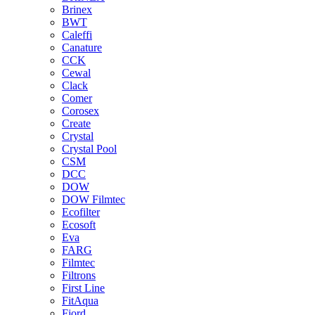
Brinex
BWT
Caleffi
Canature
CCK
Cewal
Clack
Comer
Corosex
Create
Crystal
Crystal Pool
CSM
DCC
DOW
DOW Filmtec
Ecofilter
Ecosoft
Eva
FARG
Filmtec
Filtrons
First Line
FitAqua
Fjord