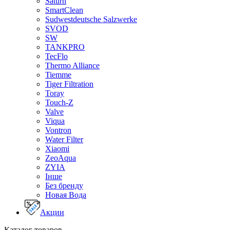
Saturn
SmartClean
Sudwestdeutsche Salzwerke
SVOD
SW
TANKPRO
TecFlo
Thermo Alliance
Tiemme
Tiger Filtration
Toray
Touch-Z
Valve
Viqua
Vontron
Water Filter
Xiaomi
ZeoAqua
ZYIA
Інше
Без бренду
Новая Вода
Акции
Каталог товаров