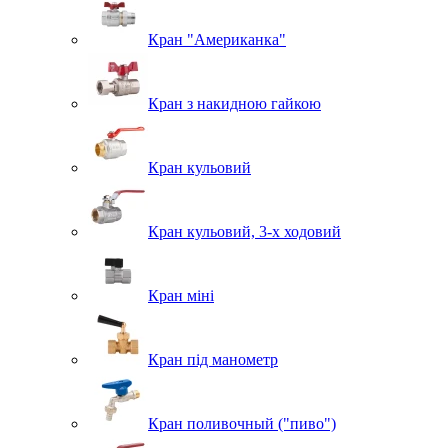
Кран "Американка"
Кран з накидною гайкою
Кран кульовий
Кран кульовий, 3-х ходовий
Кран міні
Кран під манометр
Кран поливочный ("пиво")