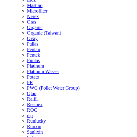
Mastino
Microfilter
Nerex
Oras
Organic
Organic (Taiwan)
Ovay
Pallas
Pentair
Pentek
Pimtas
Platinum
Platinum Wasser
Potato
PR
PWG (Pollet Water Group)
Qtap
Raifil
Resinex
ROC
rsp
Runlucky
Runxin
Sanlixin