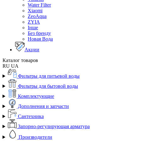
Water Filter
Xiaomi
ZeoAqua
ZYIA
Інше
Без бренду
Новая Вода
Акции
Каталог товаров
RU
UA
Фильтры для питьевой воды
Фильтры для бытовой воды
Комплектующие
Дополнения и запчасти
Сантехника
Запорно-регулирующая арматура
Производители