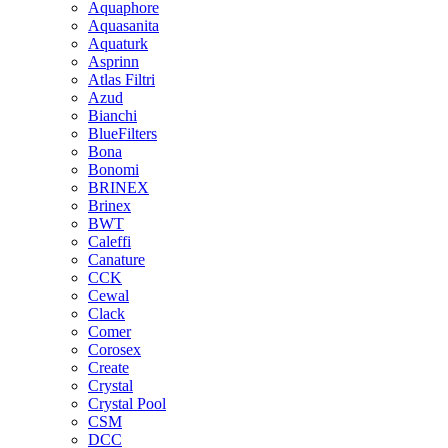
Aquaphore
Aquasanita
Aquaturk
Asprinn
Atlas Filtri
Azud
Bianchi
BlueFilters
Bona
Bonomi
BRINEX
Brinex
BWT
Caleffi
Canature
CCK
Cewal
Clack
Comer
Corosex
Create
Crystal
Crystal Pool
CSM
DCC