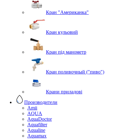
Кран "Американка"
Кран кульовий
Кран під манометр
Кран поливочный ("пиво")
Крани приладові
Производители
Amii
AQUA
AquaDoctor
Aquafilter
Aqualine
Aquamax