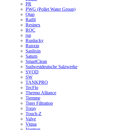
PR
PWG (Pollet Water Group)
Qtap
Raifil
Resinex
ROC
rsp
Runlucky
Runxin
Sanlixin
Saturn
SmartClean
Sudwestdeutsche Salzwerke
SVOD
SW
TANKPRO
TecFlo
Thermo Alliance
Tiemme
Tiger Filtration
Toray
Touch-Z
Valve
Viqua
Vontron