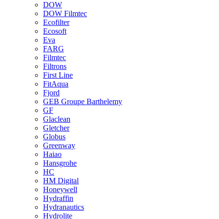
DOW
DOW Filmtec
Ecofilter
Ecosoft
Eva
FARG
Filmtec
Filtrons
First Line
FitAqua
Fjord
GEB Groupe Barthelemy
GF
Glaclean
Gletcher
Globus
Greenway
Haiao
Hansgrohe
HC
HM Digital
Honeywell
Hydraffin
Hydranautics
Hydrolite