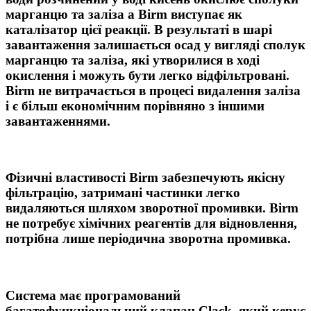
марганцю та заліза а Birm виступає як
каталізатор цієї реакції. В результаті в шарі
завантаження залишається осад у вигляді сполук
марганцю та заліза, які утворилися в ході
окислення і можуть бути легко відфільтровані.
Birm не витрачається в процесі видалення заліза
і є більш економічним порівняно з іншими
завантаженнями.
Фізичні властивості Birm забезпечують якісну
фільтрацію, затримані частинки легко
видаляються шляхом зворотної промивки. Birm
не потребує хімічних реагентів для відновлення,
потрібна лише періодична зворотна промивка.
Система має програмований
багатофункціональний клапан Clack, який керує