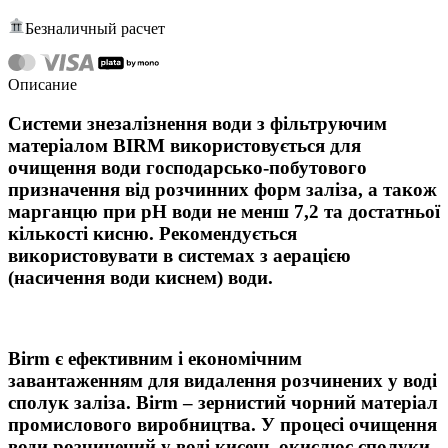
Безналичный расчет
Описание
Системи знезалізнення води з фільтруючим
матеріалом BIRM використовується для
очищення води господарсько-побутового
призначення від розчинних форм заліза, а також
марганцю при рН води не менш 7,2 та достатньої
кількості кисню. Рекомендується
використовувати в системах з аерацією
(насичення води киснем) води.
Birm є ефективним і економічним
завантаженням для видалення розчинених у воді
сполук заліза. Birm – зернистий чорний матеріал
промислового виробництва. У процесі очищення
води розчинений у воді кисень окислює сполуки