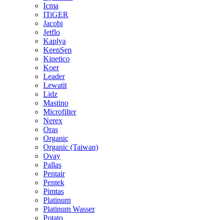
Icma
ITiGER
Jacobi
Jetflo
Kaplya
KeenSen
Kinetico
Koer
Leader
Lewatit
Lidz
Mastino
Microfilter
Nerex
Oras
Organic
Organic (Taiwan)
Ovay
Pallas
Pentair
Pentek
Pimtas
Platinum
Platinum Wasser
Potato