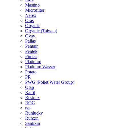
Mastino
Microfilter
Nerex
Oras
Organic
Organic (Taiwan)
Ovay
Pallas
Pentair
Pentek
Pimtas
Platinum
Platinum Wasser
Potato
PR
PWG (Pollet Water Group)
Qtap
Raifil
Resinex
ROC
rsp
Runlucky
Runxin
Sanlixin