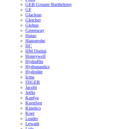
GEB Groupe Barthelemy
GF
Glaclean
Gletcher
Globus
Greenway
Haiao
Hansgrohe
HC
HM Digital
Honeywell
Hydraffin
Hydranautics
Hydrolite
Icma
ITiGER
Jacobi
Jetflo
Kaplya
KeenSen
Kinetico
Koer
Leader
Lewatit
Lidz