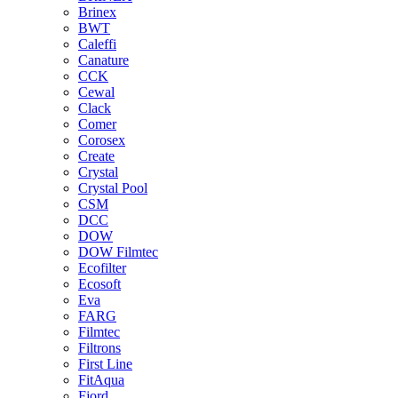
Brinex
BWT
Caleffi
Canature
CCK
Cewal
Clack
Comer
Corosex
Create
Crystal
Crystal Pool
CSM
DCC
DOW
DOW Filmtec
Ecofilter
Ecosoft
Eva
FARG
Filmtec
Filtrons
First Line
FitAqua
Fjord