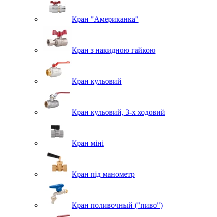
Кран "Американка"
Кран з накидною гайкою
Кран кульовий
Кран кульовий, 3-х ходовий
Кран міні
Кран під манометр
Кран поливочный ("пиво")