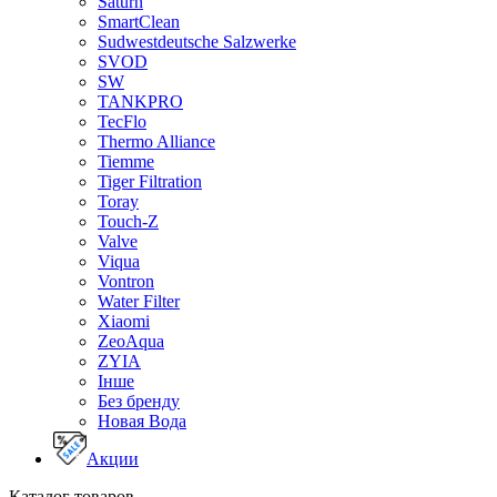
Saturn
SmartClean
Sudwestdeutsche Salzwerke
SVOD
SW
TANKPRO
TecFlo
Thermo Alliance
Tiemme
Tiger Filtration
Toray
Touch-Z
Valve
Viqua
Vontron
Water Filter
Xiaomi
ZeoAqua
ZYIA
Інше
Без бренду
Новая Вода
Акции
Каталог товаров