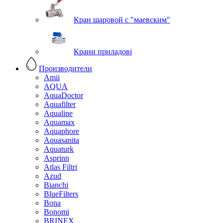
Кран шаровой с "маевским"
Крани приладові
Производители
Amii
AQUA
AquaDoctor
Aquafilter
Aqualine
Aquamax
Aquaphore
Aquasanita
Aquaturk
Asprinn
Atlas Filtri
Azud
Bianchi
BlueFilters
Bona
Bonomi
BRINEX